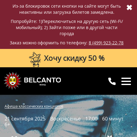
✖
Из-за блокировок сети кнопки на сайте могут быть
неактивны или загрузка билетов замедлена.
Попробуйте: 1)Переключиться на другую сеть (Wi-Fi/
мобильный); 2) Зайти позже или в другой части
города
Заказ можно оформить по телефону:
8 (499) 923-22-78
Хочу скидку 50 %
8 (499) 923-22-78
8 (800) 770-09-71
Купить билет
Фотографии
Отзывы
Афиша классических концертов
для регионов
с 10:00 до 20:00
21 сентября 2025
Воскресенье
17:00
60 минут
Вопросы и ответы
Схема зала
6+