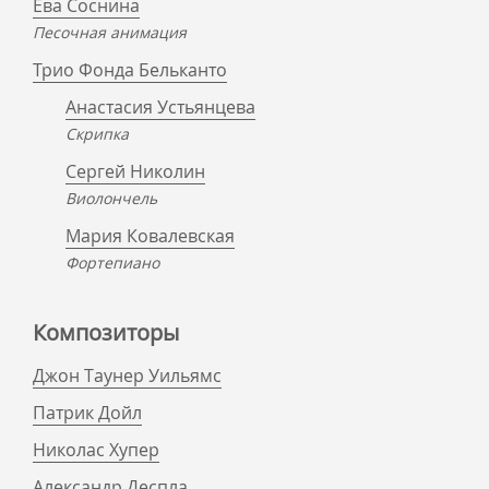
Ева Соснина
Песочная анимация
Трио Фонда Бельканто
Анастасия Устьянцева
Скрипка
Сергей Николин
Виолончель
Мария Ковалевская
Фортепиано
Композиторы
Джон Таунер Уильямс
Патрик Дойл
Николас Хупер
Александр Деспла