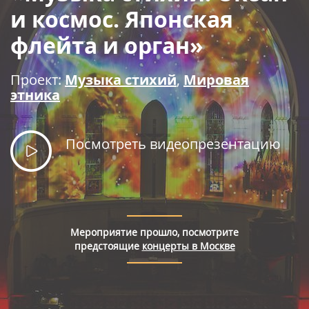
Правила покупки билетов
и космос. Японская
флейта и орган»
Проект:
Музыка стихий
,
Мировая
этника
Посмотреть видеопрезентацию
Мероприятие прошло, посмотрите
предстоящие
концерты в Москве