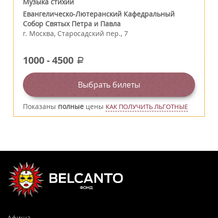
Музыка стихий
Евангелическо-Лютеранский Кафедральный
Собор Святых Петра и Павла
г.
Москва
,
Старосадский пер., 7
1000
-
4500
a
Выбрать билеты
Показаны
полные
цены
КАК ПОЛУЧИТЬ ЛЬГОТНЫЕ
Афиша