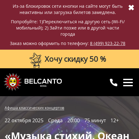
✖
Из-за блокировок сети кнопки на сайте могут быть
неактивны или загрузка билетов замедлена.
Попробуйте: 1)Переключиться на другую сеть (Wi-Fi/
мобильный); 2) Зайти позже или в другой части
города
Заказ можно оформить по телефону:
8 (499) 923-22-78
Хочу скидку 50 %
8 (499) 923-22-78
8 (800) 770-09-71
Купить билет
Фотографии
Отзывы
Афиша классических концертов
для регионов
с 10:00 до 20:00
22 октября 2025
Среда
20:00
75 минут
12+
Вопросы и ответы
Схема зала
«Музыка стихий. Океан