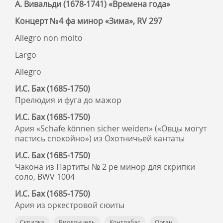
А. Вивальди (1678-1741) «Времена года»
Концерт №4 фа минор «Зима», RV 297
Allegro non molto
Largo
Allegro
И.С. Бах (1685-1750)
Прелюдия и фуга до мажор
И.С. Бах (1685-1750)
Ария «Schafe können sicher weiden» («Овцы могут
пастись спокойно») из Охотничьей кантаты
И.С. Бах (1685-1750)
Чакона из Партиты № 2 ре минор для скрипки
соло, BWV 1004
И.С. Бах (1685-1750)
Ария из оркестровой сюиты
Скрипка
Виолончель
Контрабас
Орган