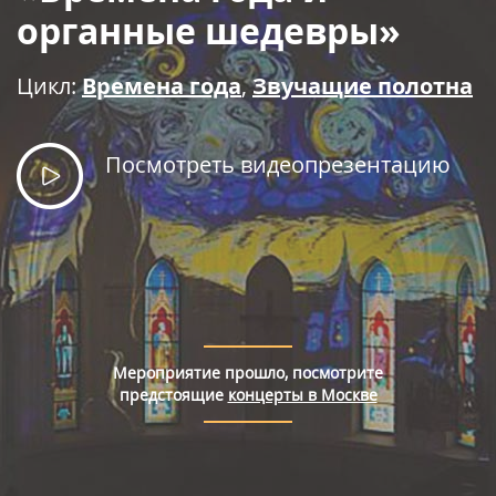
Правила покупки билетов
органные шедевры»
Цикл:
Времена года
,
Звучащие полотна
Посмотреть видеопрезентацию
Мероприятие прошло, посмотрите
предстоящие
концерты в Москве