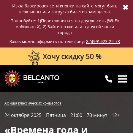
✖
Из-за блокировок сети кнопки на сайте могут быть
неактивны или загрузка билетов замедлена.
Попробуйте: 1)Переключиться на другую сеть (Wi-Fi/
мобильный); 2) Зайти позже или в другой части
города
Заказ можно оформить по телефону:
8 (499) 923-22-78
Хочу скидку 50 %
8 (499) 923-22-78
8 (800) 770-09-71
Купить билет
Фотографии
Отзывы
Афиша классических концертов
для регионов
с 10:00 до 20:00
24 октября 2025
Пятница
21:00
70 минут
12+
Вопросы и ответы
Схема зала
«Времена года и