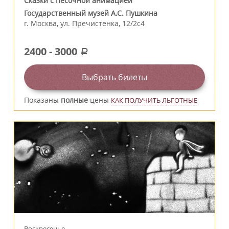
Сказки с песочной анимацией
Государственный музей А.С. Пушкина
г.
Москва
,
ул. Пречистенка, 12/2c4
2400
-
3000
a
Выбрать билеты
Показаны
полные
цены
КАК ПОЛУЧИТЬ ЛЬГОТНЫЕ
Воскресенье