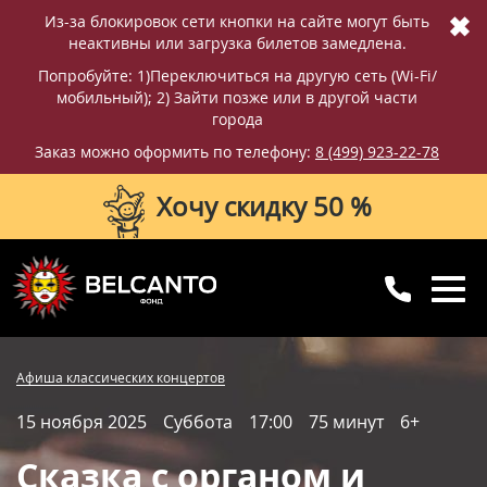
✖
Из-за блокировок сети кнопки на сайте могут быть
неактивны или загрузка билетов замедлена.
Попробуйте: 1)Переключиться на другую сеть (Wi-Fi/
мобильный); 2) Зайти позже или в другой части
города
Заказ можно оформить по телефону:
8 (499) 923-22-78
Хочу скидку 50 %
8 (499) 923-22-78
8 (800) 770-09-71
Купить билет
Фотографии
Отзывы
Афиша классических концертов
для регионов
с 10:00 до 20:00
15 ноября 2025
Суббота
17:00
75 минут
6+
Вопросы и ответы
Схема зала
Сказка с органом и