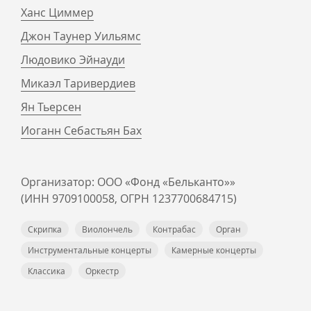
Ханс Циммер
Джон Таунер Уильямс
Людовико Эйнауди
Микаэл Таривердиев
Ян Тьерсен
Иоганн Себастьян Бах
Организатор: ООО «Фонд «Бельканто»»
(ИНН 9709100058, ОГРН 1237700684715)
Скрипка
Виолончель
Контрабас
Орган
Инструментальные концерты
Камерные концерты
Классика
Оркестр