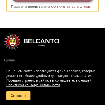
Показаны
полные
цены
КАК ПОЛУЧИТЬ ЛЬГОТНЫЕ
Афиша
Орган
На нашем сайте используются файлы cookies, которые
Вопросы и ответы
делают его более удобным для каждого пользователя.
Библиотека композиторов
Посещая страницы сайта, вы соглашаетесь c нашей
Политикой конфиденциальности
Библиотека исполнителей
© 2006-2026 All Rights Reserved
Хорошо
Купить
Фото
Отзывы
Вопросы
Схема
Доработка, поддержка, продвижение
билет
и ответы
зала
и реклама сайта —
Лидер поиска.