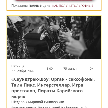
Показаны
полные
цены
КАК ПОЛУЧИТЬ ЛЬГОТНЫЕ
Пятница
18:00
75 минут
12+
27 ноября 2026
«Саундтрек-шоу: Орган - саксофоны.
Твин Пикс, Интерстеллар, Игра
престолов, Пираты Карибского
моря»
Шедевры мировой киномузыки
Евангелическо-Лютеранский Кафедральный