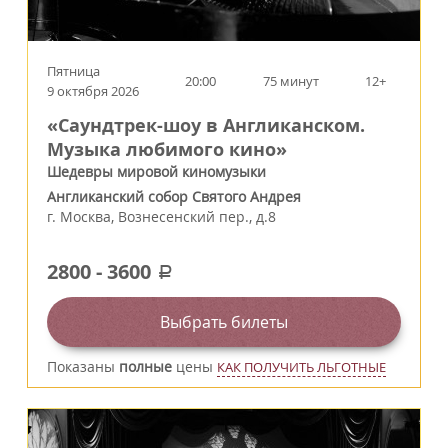
Пятница
20:00
75 минут
12+
9 октября 2026
«Саундтрек-шоу в Англиканском.
Музыка любимого кино»
Шедевры мировой киномузыки
Англиканский собор Святого Андрея
г.
Москва
,
Вознесенский пер., д.8
2800
-
3600
a
Выбрать билеты
Показаны
полные
цены
КАК ПОЛУЧИТЬ ЛЬГОТНЫЕ