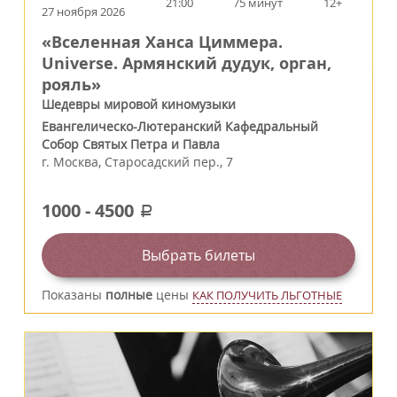
21:00
75 минут
12+
27 ноября 2026
«Вселенная Ханса Циммера.
Universe. Армянский дудук, орган,
рояль»
Шедевры мировой киномузыки
Евангелическо-Лютеранский Кафедральный
Собор Святых Петра и Павла
г.
Москва
,
Старосадский пер., 7
1000
-
4500
a
Выбрать билеты
Показаны
полные
цены
КАК ПОЛУЧИТЬ ЛЬГОТНЫЕ