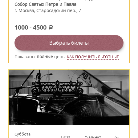
Собор Святых Петра и Павла
г.
Москва
,
Старосадский пер., 7
1000
-
4500
a
Выбрать билеты
Показаны
полные
цены
КАК ПОЛУЧИТЬ ЛЬГОТНЫЕ
Суббота
18:00
75 минут
6+