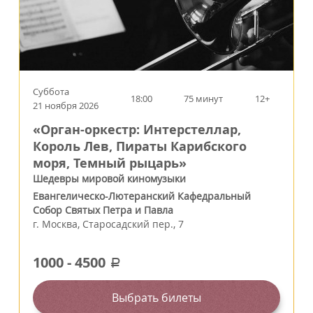
Суббота
18:00
75 минут
12+
21 ноября 2026
«Орган-оркестр: Интерстеллар,
Король Лев, Пираты Карибского
моря, Темный рыцарь»
Шедевры мировой киномузыки
Евангелическо-Лютеранский Кафедральный
Собор Святых Петра и Павла
г.
Москва
,
Старосадский пер., 7
1000
-
4500
a
Выбрать билеты