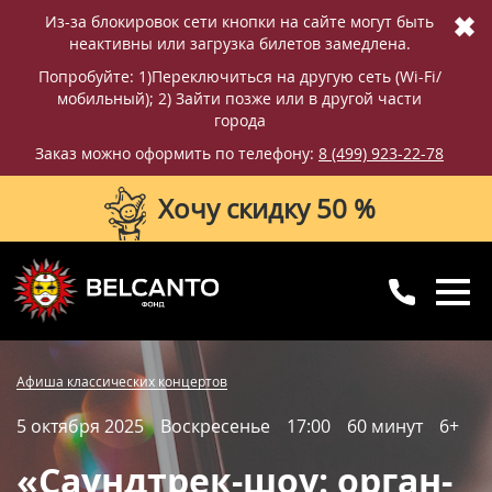
✖
Из-за блокировок сети кнопки на сайте могут быть
неактивны или загрузка билетов замедлена.
Попробуйте: 1)Переключиться на другую сеть (Wi-Fi/
мобильный); 2) Зайти позже или в другой части
города
Заказ можно оформить по телефону:
8 (499) 923-22-78
Хочу скидку 50 %
8 (499) 923-22-78
8 (800) 770-09-71
Купить билет
Фотографии
Отзывы
Афиша классических концертов
для регионов
с 10:00 до 20:00
5 октября 2025
Воскресенье
17:00
60 минут
6+
Вопросы и ответы
Схема зала
«Саундтрек-шоу: орган-