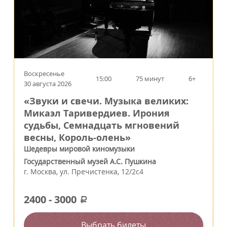
Воскресенье
15:00
75 минут
6+
30 августа 2026
«Звуки и свечи. Музыка великих:
Микаэл Таривердиев. Ирония
судьбы, Семнадцать мгновений
весны, Король‑олень»
Шедевры мировой киномузыки
Государственный музей А.С. Пушкина
г.
Москва
,
ул. Пречистенка, 12/2c4
2400
-
3000
a
Выбрать билеты