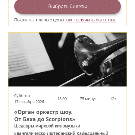
Выбрать билеты
Показаны
полные
цены
КАК ПОЛУЧИТЬ ЛЬГОТНЫЕ
Суббота
18:00
75 минут
12+
17 октября 2026
«Орган оркестр шоу.
От Баха до Scorpions»
Шедевры мировой киномузыки
Евангелическо-Лютеранский Кафедральный