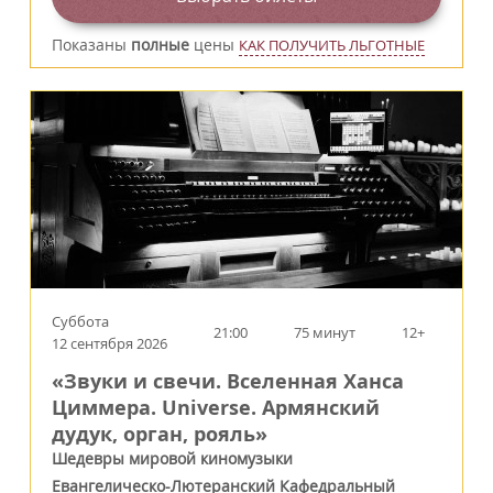
Показаны
полные
цены
КАК ПОЛУЧИТЬ ЛЬГОТНЫЕ
Суббота
21:00
75 минут
12+
12 сентября 2026
«Звуки и свечи. Вселенная Ханса
Циммера. Universe. Армянский
дудук, орган, рояль»
Шедевры мировой киномузыки
Евангелическо-Лютеранский Кафедральный