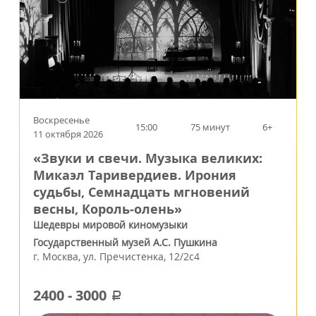
Воскресенье
15:00
75 минут
6+
11 октября 2026
«Звуки и свечи. Музыка великих:
Микаэл Таривердиев. Ирония
судьбы, Семнадцать мгновений
весны, Король‑олень»
Шедевры мировой киномузыки
Государственный музей А.С. Пушкина
г.
Москва
,
ул. Пречистенка, 12/2c4
2400
-
3000
a