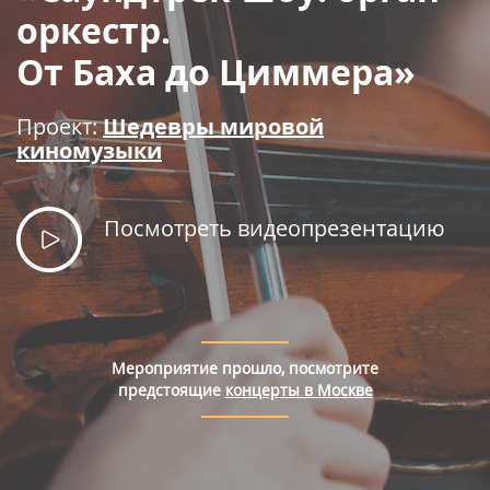
Правила покупки билетов
оркестр.
От Баха до Циммера»
Проект:
Шедевры мировой
киномузыки
Посмотреть видеопрезентацию
Мероприятие прошло, посмотрите
предстоящие
концерты в Москве