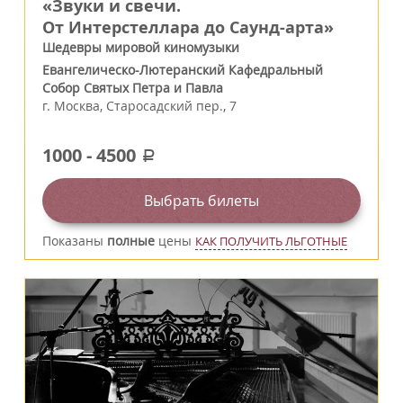
«Звуки и свечи.
От Интерстеллара до Саунд-арта»
Шедевры мировой киномузыки
Евангелическо-Лютеранский Кафедральный
Собор Святых Петра и Павла
г.
Москва
,
Старосадский пер., 7
1000
-
4500
a
Выбрать билеты
Показаны
полные
цены
КАК ПОЛУЧИТЬ ЛЬГОТНЫЕ