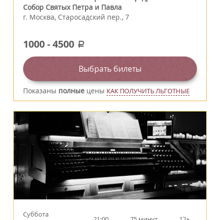
Собор Святых Петра и Павла
г.
Москва
,
Старосадский пер., 7
1000
-
4500
a
Выбрать билеты
Показаны
полные
цены
КАК ПОЛУЧИТЬ ЛЬГОТНЫЕ
Суббота
21:00
75 минут
12+