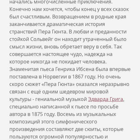
начались многочисленные приключения.
Конечно нам хочется, чтобы конец у всех сказок
был счастливым. Возвращением в родные края
заканчивается драматическая история
странствий Пера Гюнта. В любви и преданности
стойкой Сольвейг он находит утраченный было
смысл жизни, вновь обретает веру в себя. Так
совершается настоящее чудо, надежда на
которое никогда не покидает человека.
Знаменитая пьеса Генрика Ибсена была впервые
поставлена в Норвегии в 1867 году. Но очень
скоро сюжет «Пера Гюнта» оказался неразрывно
связан с ещё одним шедевром мировой
культуры - гениальной музыкой
Эдварда Грига
,
специально написанной к пьесе по просьбе
автора в 1875 году. Восемь из музыкальных
композиций этого симфонического
произведения составляют две сюиты, которые
пользуются огромной популярностью и