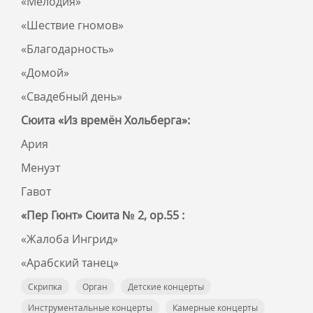
«Мелодия»
«Шествие гномов»
«Благодарность»
«Домой»
«Свадебный день»
Сюита «Из времён Хольберга»:
Ария
Менуэт
Гавот
«Пер Гюнт» Сюита № 2, ор.55 :
«Жалоба Ингрид»
«Арабский танец»
Скрипка
Орган
Детские концерты
Инструментальные концерты
Камерные концерты