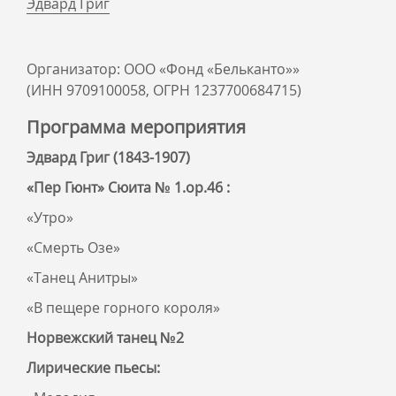
Эдвард Григ
Организатор: ООО «Фонд «Бельканто»»
(ИНН 9709100058, ОГРН 1237700684715)
Программа мероприятия
Эдвард Григ (1843-1907)
«Пер Гюнт» Сюита № 1.ор.46 :
«Утро»
«Смерть Озе»
«Танец Анитры»
«В пещере горного короля»
Норвежский танец №2
Лирические пьесы: