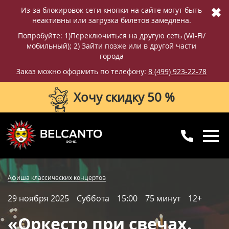
✖
Из-за блокировок сети кнопки на сайте могут быть
неактивны или загрузка билетов замедлена.
Попробуйте: 1)Переключиться на другую сеть (Wi-Fi/
мобильный); 2) Зайти позже или в другой части
города
Заказ можно оформить по телефону:
8 (499) 923-22-78
Хочу скидку 50 %
8 (499) 923-22-78
8 (800) 770-09-71
Купить билет
Фотографии
Отзывы
Афиша классических концертов
для регионов
с 10:00 до 20:00
29 ноября 2025
Суббота
15:00
75 минут
12+
Вопросы и ответы
Схема зала
«Оркестр при свечах.