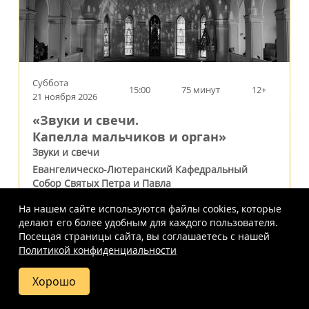
Суббота
15:00
75 минут
12+
21 ноября 2026
«Звуки и свечи.
Капелла мальчиков и орган»
Звуки и свечи
Евангелическо-Лютеранский Кафедральный
Собор Святых Петра и Павла
г.
Москва
,
Старосадский пер., 7
На нашем сайте используются файлы cookies, которые
делают его более удобным для каждого пользователя.
1000
-
4500
Посещая страницы сайта, вы соглашаетесь c нашей
a
Политикой конфиденциальности
Выбрать билеты
Хорошо
Купить
Фото
Отзывы
Вопросы
Схема
билет
и ответы
зала
Показаны
полные
цены
КАК ПОЛУЧИТЬ ЛЬГОТНЫЕ