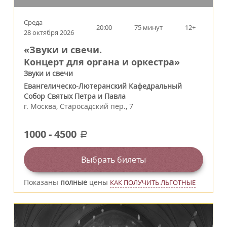
Среда
20:00
75 минут
12+
28 октября 2026
«Звуки и свечи.
Концерт для органа и оркестра»
Звуки и свечи
Евангелическо-Лютеранский Кафедральный
Собор Святых Петра и Павла
г.
Москва
,
Старосадский пер., 7
1000
-
4500
a
Выбрать билеты
Показаны
полные
цены
КАК ПОЛУЧИТЬ ЛЬГОТНЫЕ