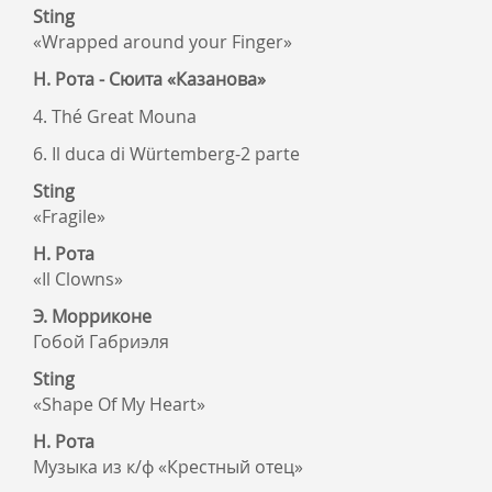
Sting
«Wrapped around your Finger»
Н. Рота - Сюита «Казанова»
4. Thé Great Mouna
6. Il duca di Würtemberg-2 parte
Sting
«Fragile»
Н. Рота
«Il Clowns»
Э. Морриконе
Гобой Габриэля
Sting
«Shape Of My Heart»
Н. Рота
Музыка из к/ф «Крестный отец»