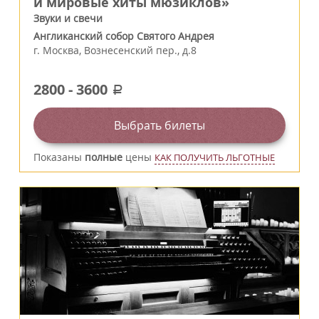
и мировые хиты мюзиклов»
Звуки и свечи
Англиканский собор Святого Андрея
г.
Москва
,
Вознесенский пер., д.8
2800
-
3600
a
Выбрать билеты
Показаны
полные
цены
КАК ПОЛУЧИТЬ ЛЬГОТНЫЕ