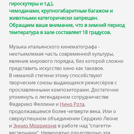
гироскутеры и т.д.),
чемоданами, крупногабаритным багажом и
животными категорически запрещен.
Обращаем ваше внимание, что в зимний период
температура в зале составляет 18 градусов.
Музыка итальянского кинематографа -
неотъемлемая часть современной культуры,
явление мирового порядка, без которой сложно
представить искусство кино как таковое.
В немалой степени этому способствуют
творческие союзы выдающихся режиссёров с
прославленными композиторами. Достаточно
упомянуть о легендарном сотрудничестве
Федерико Феллини и
Нино Рота
,
продолжавшемся более четверти века. Или о
сверхуспешном объединении Серджио Леоне
и
Эннио Морриконе
в работе над "спагетти-
вестернами". Невероятно плодотворно эти