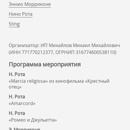
Эннио Морриконе
Нино Рота
Sting
Организатор: ИП Михайлов Михаил Михайлович
(ИНН 771770212377, ОГРНИП 316774600538110)
Программа мероприятия
Н. Рота
«Marcia religiosa» из кинофильма «Крестный
отец»
Н. Рота
«Amarcord»
Н. Рота
«Ромео и Джульетта»
Э. Морриконе