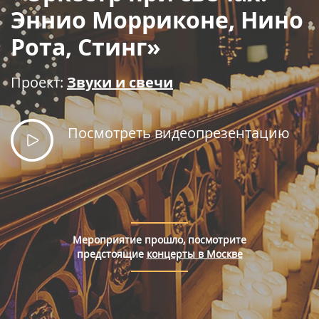
Правила покупки билетов
Эннио Морриконе, Нино
Рота, Стинг»
Проект:
Звуки и свечи
Посмотреть видеопрезентацию
Мероприятие прошло, посмотрите
предстоящие
концерты в Москве