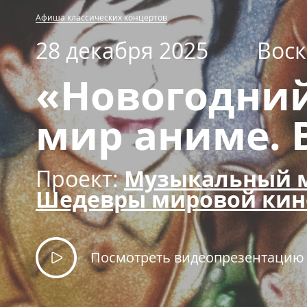
Афиша классических концертов
28 декабря 2025
Воск
«Новогодний
мир аниме. 
Проект:
Музыкальный м
Шедевры мировой ки
Посмотреть видеопрезентацию