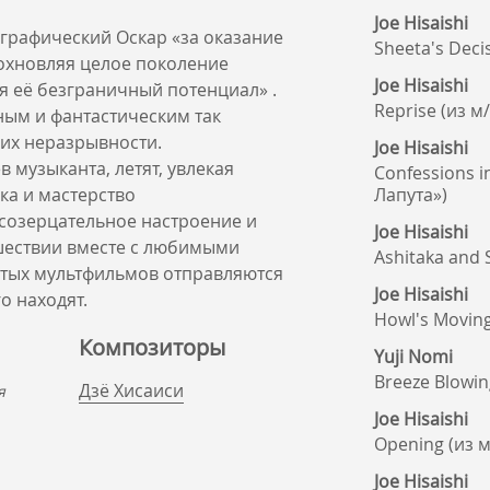
Joe Hisaishi
графический Оскар «за оказание
Sheeta's Deci
охновляя целое поколение
Joe Hisaishi
я её безграничный потенциал» .
Reprise (из 
ным и фантастическим так
 их неразрывности.
Joe Hisaishi
в музыканта, летят, увлекая
Confessions i
ка и мастерство
Лапута»)
 созерцательное настроение и
Joe Hisaishi
ешествии вместе с любимыми
Ashitaka and
итых мультфильмов отправляются
Joe Hisaishi
о находят.
Howl's Movin
Композиторы
Yuji Nomi
Breeze Blowin
Дзё Хисаиси
я
Joe Hisaishi
Opening (из 
Joe Hisaishi