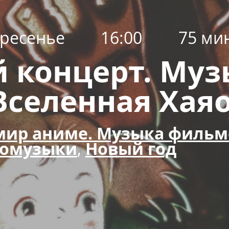
ресенье
16:00
75 ми
 концерт. Му
Вселенная Хая
ир аниме. Музыка фильм
номузыки
,
Новый год