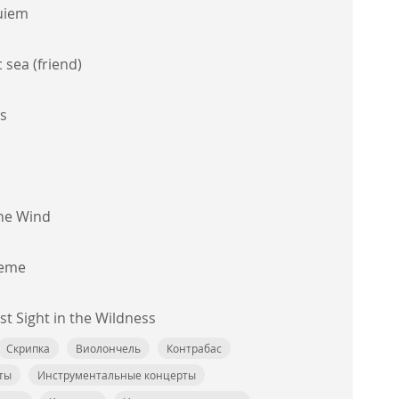
quiem
c sea (friend)
s
he Wind
heme
rst Sight in the Wildness
Скрипка
Виолончель
Контрабас
ты
Инструментальные концерты