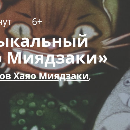
нут
6+
зыкальный
о Миядзаки»
ов Хаяо Миядзаки
,