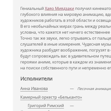
Гениальный
Хаяо Миядзаки
получил кинемато
глубокого влияния на мировую анимацию, вд
художников работать в этой области и освеща
В его необычайных мирах грань между реаль
условна, что кажется нет ничего естественнее
Точно так же звуки, легко отрываясь от пальце
слушателей в иные измерения. Чудесная музы
художника разбудят воображение, погрузят в
будут сопровождать вас в удивительном пут
героями аниме, которые в каждом из знамен
на поиски собственного пути и непременно ег
Исполнители
Анна Иванова
—
Песочная анимаци
Камерный оркестр «Бельканто»
Григорий Римский
—