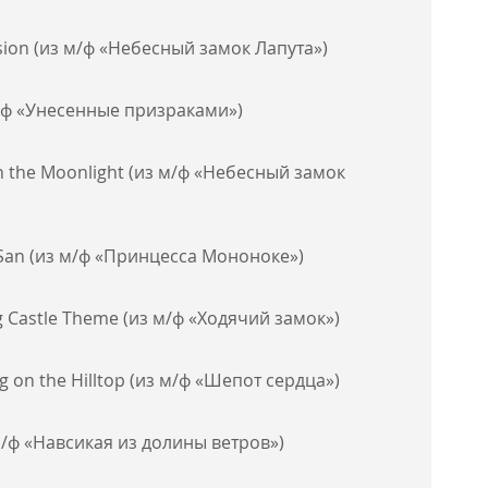
sion (из м/ф «Небесный замок Лапута»)
м/ф «Унесенные призраками»)
n the Moonlight (из м/ф «Небесный замок
 San (из м/ф «Принцесса Мононоке»)
g Castle Theme (из м/ф «Ходячий замок»)
g on the Hilltop (из м/ф «Шепот сердца»)
м/ф «Навсикая из долины ветров»)