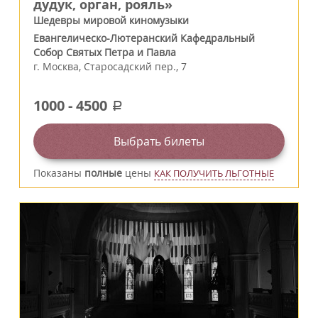
дудук, орган, рояль»
Шедевры мировой киномузыки
Евангелическо-Лютеранский Кафедральный
Собор Святых Петра и Павла
г.
Москва
,
Старосадский пер., 7
1000
-
4500
a
Выбрать билеты
Показаны
полные
цены
КАК ПОЛУЧИТЬ ЛЬГОТНЫЕ