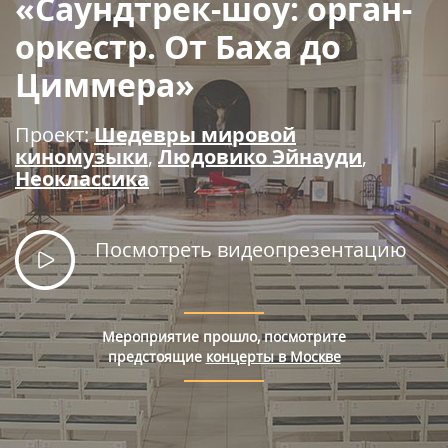
«Саундтрек-шоу: орган-
Правила покупки билетов
оркестр. От Баха до
Циммера»
Проект:
Шедевры мировой
киномузыки
,
Людовико Эйнауди
,
Неоклассика
Посмотреть видеопрезентацию
Мероприятие прошло, посмотрите
предстоящие
концерты в Москве