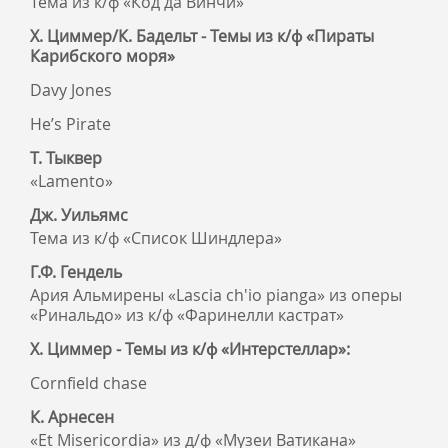
Тема из к/ф «Код да Винчи»
Х. Циммер/К. Бадельт - Темы из к/ф «Пираты
Карибского моря»
Davy Jones
He’s Pirate
Т. Тыквер
«Lamento»
Дж. Уильямс
Тема из к/ф «Список Шиндлера»
Г.Ф. Гендель
Ария Альмирены «Lascia ch'io pianga» из оперы
«Ринальдо» из к/ф «Фаринелли кастрат»
Х. Циммер - Темы из к/ф «Интерстеллар»:
Cornfield chase
К. Арнесен
«Et Misericordia» из д/ф «Музеи Ватикана»