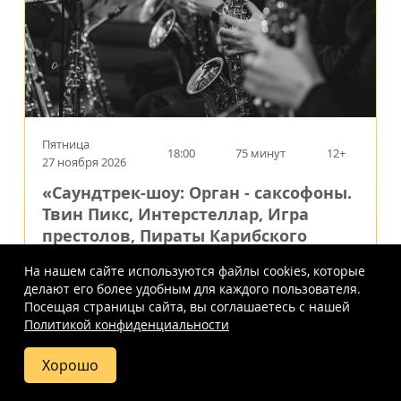
Пятница
18:00
75 минут
12+
27 ноября 2026
«Саундтрек-шоу: Орган - саксофоны.
Твин Пикс, Интерстеллар, Игра
престолов, Пираты Карибского
моря»
На нашем сайте используются файлы cookies, которые
Шедевры мировой киномузыки
делают его более удобным для каждого пользователя.
Евангелическо-Лютеранский Кафедральный
Посещая страницы сайта, вы соглашаетесь c нашей
Собор Святых Петра и Павла
Политикой конфиденциальности
г.
Москва
,
Старосадский пер., 7
Хорошо
Купить
Фото
Отзывы
Вопросы
Схема
1000
-
4500
a
билет
и ответы
зала