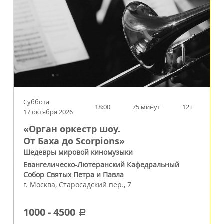
Суббота
18:00
75 минут
12+
17 октября 2026
«Орган оркестр шоу.
От Баха до Scorpions»
Шедевры мировой киномузыки
Евангелическо-Лютеранский Кафедральный
Собор Святых Петра и Павла
г.
Москва
,
Старосадский пер., 7
1000
-
4500
a