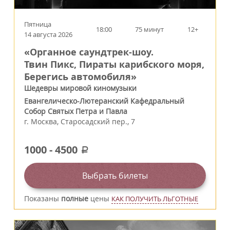
Пятница
18:00
75 минут
12+
14 августа 2026
«Органное саундтрек-шоу.
Твин Пикс, Пираты карибского моря,
Берегись автомобиля»
Шедевры мировой киномузыки
Евангелическо-Лютеранский Кафедральный
Собор Святых Петра и Павла
г.
Москва
,
Старосадский пер., 7
1000
-
4500
a
Выбрать билеты
Показаны
полные
цены
КАК ПОЛУЧИТЬ ЛЬГОТНЫЕ