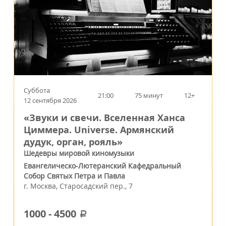
Суббота
21:00
75 минут
12+
12 сентября 2026
«Звуки и свечи. Вселенная Ханса
Циммера. Universe. Армянский
дудук, орган, рояль»
Шедевры мировой киномузыки
Евангелическо-Лютеранский Кафедральный
Собор Святых Петра и Павла
г.
Москва
,
Старосадский пер., 7
1000
-
4500
a