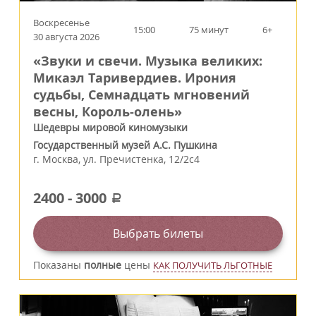
Воскресенье
15:00
75 минут
6+
30 августа 2026
«Звуки и свечи. Музыка великих:
Микаэл Таривердиев. Ирония
судьбы, Семнадцать мгновений
весны, Король‑олень»
Шедевры мировой киномузыки
Государственный музей А.С. Пушкина
г.
Москва
,
ул. Пречистенка, 12/2c4
2400
-
3000
a
Выбрать билеты
Показаны
полные
цены
КАК ПОЛУЧИТЬ ЛЬГОТНЫЕ