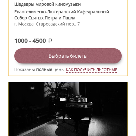
Шедевры мировой киномузыки
Евангелическо-Лютеранский Кафедральный
Собор Святых Петра и Павла
г.
Москва
,
Старосадский пер., 7
1000
-
4500
a
Выбрать билеты
Показаны
полные
цены
КАК ПОЛУЧИТЬ ЛЬГОТНЫЕ