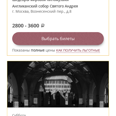
Англиканский собор Святого Андрея
г.
Москва
,
Вознесенский пер., д.8
2800
-
3600
a
Выбрать билеты
Показаны
полные
цены
КАК ПОЛУЧИТЬ ЛЬГОТНЫЕ
Суббота