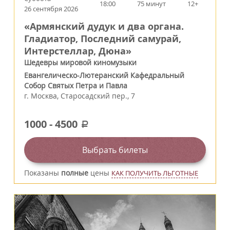
18:00
75 минут
12+
26 сентября 2026
«Армянский дудук и два органа.
Гладиатор, Последний самурай,
Интерстеллар, Дюна»
Шедевры мировой киномузыки
Евангелическо-Лютеранский Кафедральный
Собор Святых Петра и Павла
г.
Москва
,
Старосадский пер., 7
1000
-
4500
a
Выбрать билеты
Показаны
полные
цены
КАК ПОЛУЧИТЬ ЛЬГОТНЫЕ