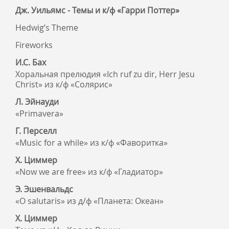
Дж. Уильямс - Темы и к/ф «Гарри Поттер»
Hedwig’s Theme
Fireworks
И.С. Бах
Хоральная прелюдия «Ich ruf zu dir, Herr Jesu
Christ» из к/ф «Солярис»
Л. Эйнауди
«Primavera»
Г. Перселл
«Music for a while» из к/ф «Фаворитка»
Х. Циммер
«Now we are free» из к/ф «Гладиатор»
Э. Эшенвальдс
«O salutaris» из д/ф «Планета: Океан»
Х. Циммер