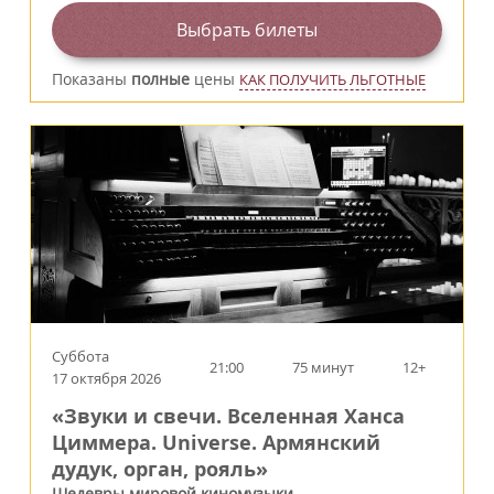
Выбрать билеты
Показаны
полные
цены
КАК ПОЛУЧИТЬ ЛЬГОТНЫЕ
Суббота
21:00
75 минут
12+
17 октября 2026
«Звуки и свечи. Вселенная Ханса
Циммера. Universe. Армянский
дудук, орган, рояль»
Шедевры мировой киномузыки