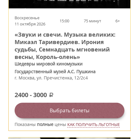
Воскресенье
15:00
75 минут
6+
11 октября 2026
«Звуки и свечи. Музыка великих:
Микаэл Таривердиев. Ирония
судьбы, Семнадцать мгновений
весны, Король‑олень»
Шедевры мировой киномузыки
Государственный музей А.С. Пушкина
г.
Москва
,
ул. Пречистенка, 12/2c4
2400
-
3000
a
Выбрать билеты
Показаны
полные
цены
КАК ПОЛУЧИТЬ ЛЬГОТНЫЕ