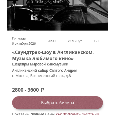
Пятница
20:00
75 минут
12+
9 октября 2026
«Саундтрек-шоу в Англиканском.
Музыка любимого кино»
Шедевры мировой киномузыки
Англиканский собор Святого Андрея
г.
Москва
,
Вознесенский пер., д.8
2800
-
3600
a
Выбрать билеты
Показаны
полные
цены
КАК ПОЛУЧИТЬ ЛЬГОТНЫЕ