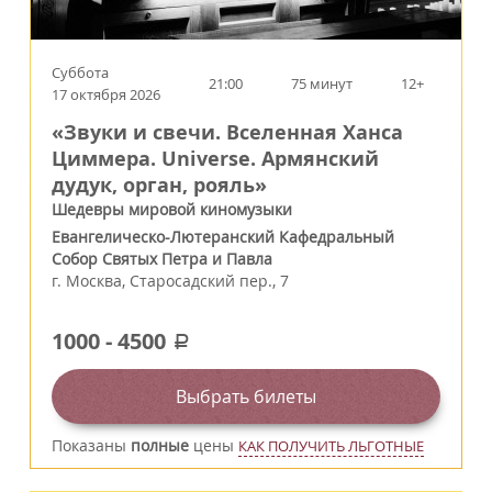
Суббота
21:00
75 минут
12+
17 октября 2026
«Звуки и свечи. Вселенная Ханса
Циммера. Universe. Армянский
дудук, орган, рояль»
Шедевры мировой киномузыки
Евангелическо-Лютеранский Кафедральный
Собор Святых Петра и Павла
г.
Москва
,
Старосадский пер., 7
1000
-
4500
a
Выбрать билеты
Показаны
полные
цены
КАК ПОЛУЧИТЬ ЛЬГОТНЫЕ