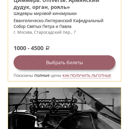
Циммера. Universe. Армянский
дудук, орган, рояль»
Шедевры мировой киномузыки
Евангелическо-Лютеранский Кафедральный
Собор Святых Петра и Павла
г.
Москва
,
Старосадский пер., 7
1000
-
4500
a
Выбрать билеты
Показаны
полные
цены
КАК ПОЛУЧИТЬ ЛЬГОТНЫЕ