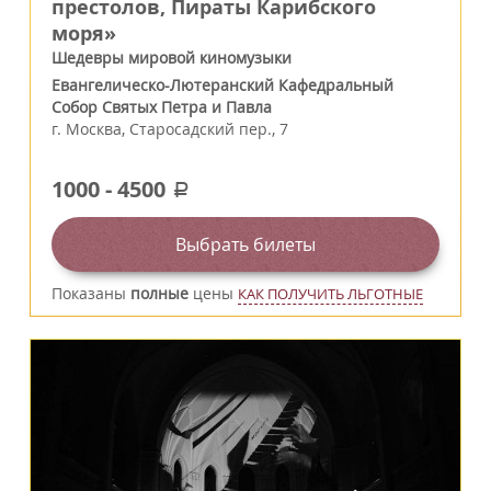
престолов, Пираты Карибского
моря»
Шедевры мировой киномузыки
Евангелическо-Лютеранский Кафедральный
Собор Святых Петра и Павла
г.
Москва
,
Старосадский пер., 7
1000
-
4500
a
Выбрать билеты
Показаны
полные
цены
КАК ПОЛУЧИТЬ ЛЬГОТНЫЕ