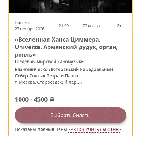
Пятница
21:00
75 минут
12+
27 ноября 2026
«Вселенная Ханса Циммера.
Universe. Армянский дудук, орган,
рояль»
Шедевры мировой киномузыки
Евангелическо-Лютеранский Кафедральный
Собор Святых Петра и Павла
г.
Москва
,
Старосадский пер., 7
1000
-
4500
a
Выбрать билеты
Показаны
полные
цены
КАК ПОЛУЧИТЬ ЛЬГОТНЫЕ