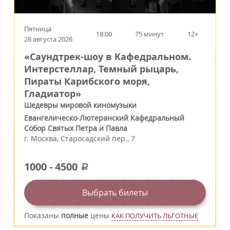
Пятница
18:00
75 минут
12+
28 августа 2026
«Саундтрек-шоу в Кафедральном.
Интерстеллар, Темный рыцарь,
Пираты Карибского моря,
Гладиатор»
Шедевры мировой киномузыки
Евангелическо-Лютеранский Кафедральный
Собор Святых Петра и Павла
г.
Москва
,
Старосадский пер., 7
1000
-
4500
a
Выбрать билеты
Показаны
полные
цены
КАК ПОЛУЧИТЬ ЛЬГОТНЫЕ