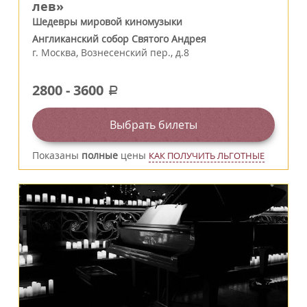
лев»
Шедевры мировой киномузыки
Англиканский собор Святого Андрея
г.
Москва
,
Вознесенский пер., д.8
2800
-
3600
a
Выбрать билеты
Показаны
полные
цены
КАК ПОЛУЧИТЬ ЛЬГОТНЫЕ