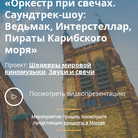
«Оркестр при свечах.
Правила покупки билетов
Саундтрек-шоу:
Ведьмак, Интерстеллар,
Пираты Карибского
моря»
Проект:
Шедевры мировой
киномузыки
,
Звуки и свечи
Посмотреть видеопрезентацию
Мероприятие прошло, посмотрите
предстоящие
концерты в Москве