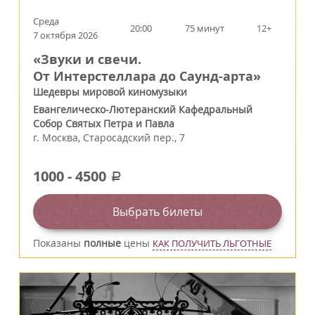
Среда
20:00
75 минут
12+
7 октября 2026
«Звуки и свечи.
От Интерстеллара до Саунд-арта»
Шедевры мировой киномузыки
Евангелическо-Лютеранский Кафедральный
Собор Святых Петра и Павла
г.
Москва
,
Старосадский пер., 7
1000
-
4500
a
Выбрать билеты
Показаны
полные
цены
КАК ПОЛУЧИТЬ ЛЬГОТНЫЕ