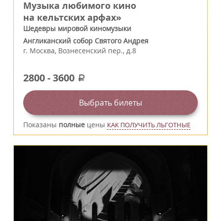
Музыка любимого кино
на кельтских арфах»
Шедевры мировой киномузыки
Англиканский собор Святого Андрея
г.
Москва
,
Вознесенский пер., д.8
2800
-
3600
a
Выбрать билеты
Показаны
полные
цены
КАК ПОЛУЧИТЬ ЛЬГОТНЫЕ