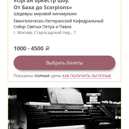
«Орган оркестр шоу.
От Баха до Scorpions»
Шедевры мировой киномузыки
Евангелическо-Лютеранский Кафедральный
Собор Святых Петра и Павла
г.
Москва
,
Старосадский пер., 7
1000
-
4500
a
Выбрать билеты
Показаны
полные
цены
КАК ПОЛУЧИТЬ ЛЬГОТНЫЕ