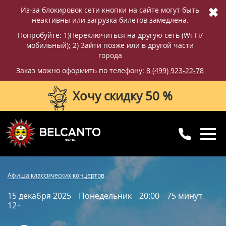
✖
Из-за блокировок сети кнопки на сайте могут быть
неактивны или загрузка билетов замедлена.
Попробуйте: 1)Переключиться на другую сеть (Wi-Fi/
мобильный); 2) Зайти позже или в другой части
города
Заказ можно оформить по телефону:
8 (499) 923-22-78
Хочу скидку 50 %
8 (499) 923-22-78
8 (800) 770-09-71
Фотографии
Отзывы
Афиша классических концертов
для регионов
с 10:00 до 20:00
15 декабря 2025
Понедельник
20:00
75 минут
Вопросы и ответы
Схема зала
12+