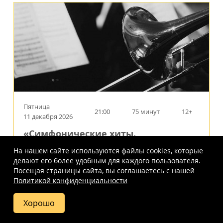
Пятница
21:00
75 минут
12+
11 декабря 2026
«Симфонические хиты.
Интерстеллар, Гладиатор, Король
На нашем сайте используются файлы cookies, которые
Лев, Парк Юрского периода»
делают его более удобным для каждого пользователя.
Шедевры мировой киномузыки
Посещая страницы сайта, вы соглашаетесь c нашей
Политикой конфиденциальности
Евангелическо-Лютеранский Кафедральный
Собор Святых Петра и Павла
г.
Москва
,
Старосадский пер., 7
Хорошо
Фото
Отзывы
Вопросы и
Схема зала
ответы