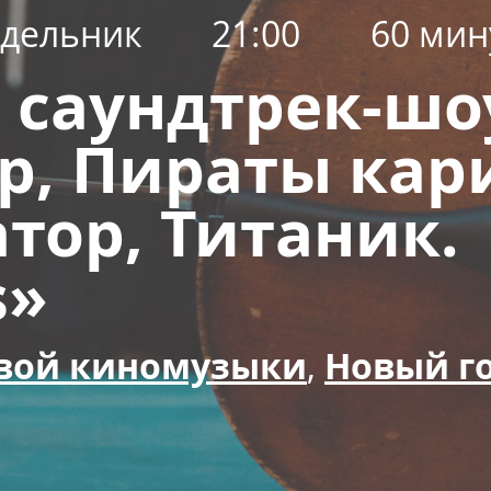
дельник
21:00
60 мин
 саундтрек-шо
р, Пираты кар
тор, Титаник.
s»
вой киномузыки
,
Новый г