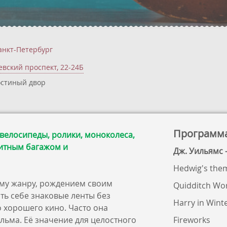
анкт-Петербург
евский проспект, 22-24Б
остиный двор
Программ
 велосипеды, ролики, моноколеса,
ритным багажом и
Дж. Уильямс -
Hedwig's the
му жанру, рождением своим
Quidditch Wo
ть себе знаковые ленты без
Harry in Wint
 хорошего кино. Часто она
льма. Её значение для целостного
Fireworks