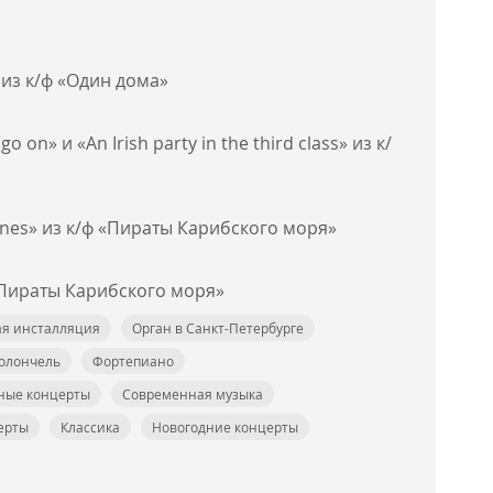
 из к/ф «Один дома»
 go on» и «An Irish party in the third class» из к/
ones» из к/ф «Пираты Карибского моря»
«Пираты Карибского моря»
я инсталляция
Орган в Санкт-Петербурге
олончель
Фортепиано
ные концерты
Современная музыка
ерты
Классика
Новогодние концерты