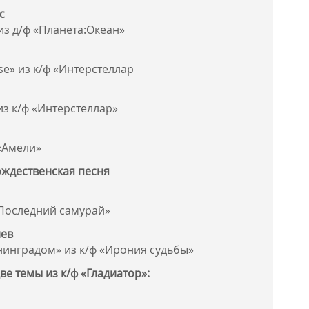
с
 из д/ф «Планета:Океан»
se» из к/ф «Интерстеллар
из к/ф «Интерстеллар»
 «Амели»
ждественская песня
«Последний самурай»
иев
нинградом» из к/ф «Ирония судьбы»
ве темы из к/ф «Гладиатор»: