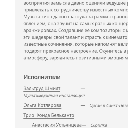
восприятия замысла давно оценили ведущие
привлекать к сотрудничеству известных комп
Музыка кино давно шагнула за рамки экранов
явлением, она звучит на самых разных конце
аранжировках. Создавшие её композиторы с
эти шедевры свой талант и страсть к кинема
известные сочинения, которые напомнят ве
подарят прекрасное настроение. Окунитесь 
атмосферу, зарядитесь позитивными эмоциям
Исполнители
Вальтруд Шмидт
—
Мультимедийная инсталляция
Ольга Котлярова
—
Орган в Санкт-Пет
Трио Фонда Бельканто
Анастасия Устьянцева
—
Скрипка