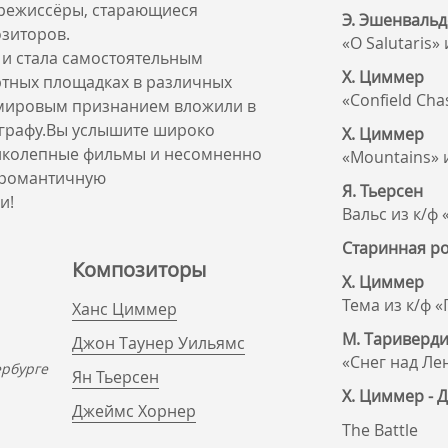
 режиссёры, старающиеся
Э. Эшенвальд
озиторов.
«O Salutaris»
 и стала самостоятельным
Х. Циммер
ртных площадках в различных
«Confield Cha
 мировым признанием вложили в
тографу.Вы услышите широко
Х. Циммер
ликолепные фильмы и несомненно
«Mountains» 
в романтичную
Я. Тьерсен
и!
Вальс из к/ф
Старинная ро
Композиторы
Х. Циммер
Тема из к/ф 
Ханс Циммер
М. Тариверд
Джон Таунер Уильямс
«Снег над Ле
ербурге
Ян Тьерсен
Х. Циммер - Д
Джеймс Хорнер
The Battle