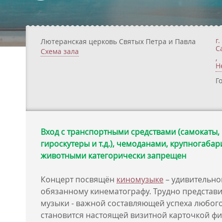
г.
Лютеранская церковь Святых Петра и Павла
С
Схема зала
,
Н
Г
Вход с транспортными средствами (самокаты,
гироскутеры и т.д.), чемоданами, крупногаба
животными категорически запрещен
Концерт посвящён
киномузыке
– удивительно
обязанному кинематографу. Трудно представи
музыки - важной составляющей успеха любого
становится настоящей визитной карточкой фи