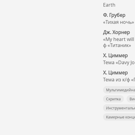
Earth
Ф. Грубер
«Тихая ночь»
Дж. Хорнер
«My heart will
ф «Титаник»
Х. Циммер
Тема «Davy J
Х. Циммер
Тема из к/ф 
Мультимедийна
Скрипка
Ви
Инструменталь
Камерные конц