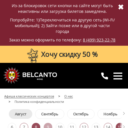
✖
Из-за блокировок сети кнопки на сайте могут быть
неактивны или загрузка билетов замедлена.
Попробуйте: 1)Переключиться на другую сеть (Wi-Fi/
мобильный); 2) Зайти позже или в другой части
города
Заказ можно оформить по телефону:
8 (499) 923-22-78
Хочу скидку 50 %
8 (499) 923-22-78
8 (800) 770-09-71
Афиша классических концертов
О нас
для регионов
с 10:00 до 20:00
Политика конфиденциальности
Август
Сентябрь
Октябрь
Ноябрь
6
7
8
9
10
11
12
13
14
15