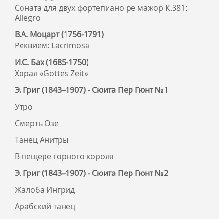
Соната для двух фортепиано ре мажор К.381:
Allegro
В.А. Моцарт (1756-1791)
Реквием: Lacrimosa
И.С. Бах (1685-1750)
Хорал «Gottes Zeit»
Э. Григ (1843–1907) - Сюита Пер Гюнт №1
Утро
Смерть Озе
Танец Анитры
В пещере горного короля
Э. Григ (1843–1907) - Сюита Пер Гюнт №2
Жалоба Ингрид
Арабский танец