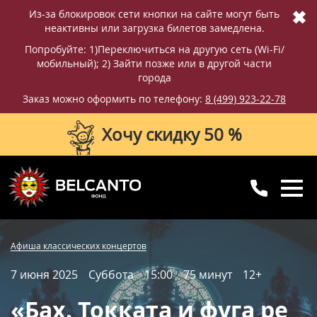
✖
Из-за блокировок сети кнопки на сайте могут быть
неактивны или загрузка билетов замедлена.
Попробуйте: 1)Переключиться на другую сеть (Wi-Fi/
мобильный); 2) Зайти позже или в другой части
города
Заказ можно оформить по телефону:
8 (499) 923-22-78
Хочу скидку 50 %
8 (499) 923-22-78
8 (800) 770-09-71
Купить билет
Фотографии
Отзывы
Афиша классических концертов
для регионов
с 10:00 до 20:00
7 июня 2025
Суббота
15:00
75 минут
12+
Вопросы и ответы
Схема зала
«Бах. Токката и фуга ре