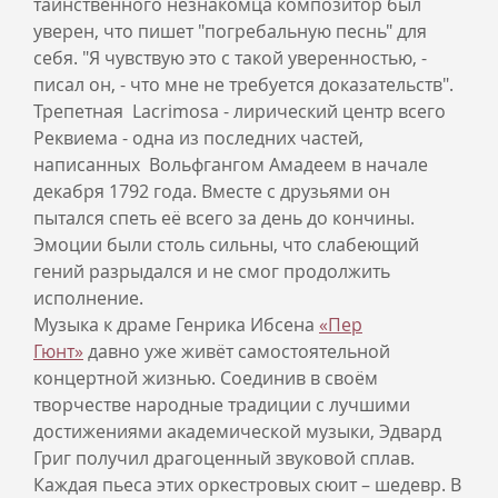
таинственного незнакомца композитор был
уверен, что пишет "погребальную песнь" для
себя. "Я чувствую это с такой уверенностью, -
писал он, - что мне не требуется доказательств".
Трепетная Lacrimosa - лирический центр всего
Реквиема - одна из последних частей,
написанных Вольфгангом Амадеем в начале
декабря 1792 года. Вместе с друзьями он
пытался спеть её всего за день до кончины.
Эмоции были столь сильны, что слабеющий
гений разрыдался и не смог продолжить
исполнение.
Музыка к драме Генрика Ибсена
«Пер
Гюнт»
давно уже живёт самостоятельной
концертной жизнью. Соединив в своём
творчестве народные традиции с лучшими
достижениями академической музыки, Эдвард
Григ получил драгоценный звуковой сплав.
Каждая пьеса этих оркестровых сюит – шедевр. В