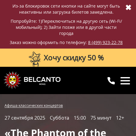
✖
Из-за блокировок сети кнопки на сайте могут быть
неактивны или загрузка билетов замедлена.
Попробуйте: 1)Переключиться на другую сеть (Wi-Fi/
мобильный); 2) Зайти позже или в другой части
города
Заказ можно оформить по телефону:
8 (499) 923-22-78
Хочу скидку 50 %
8 (499) 923-22-78
8 (800) 770-09-71
Купить билет
Фотографии
Отзывы
Афиша классических концертов
для регионов
с 10:00 до 20:00
27 сентября 2025
Суббота
15:00
75 минут
12+
Вопросы и ответы
Схема зала
«The Phantom of the