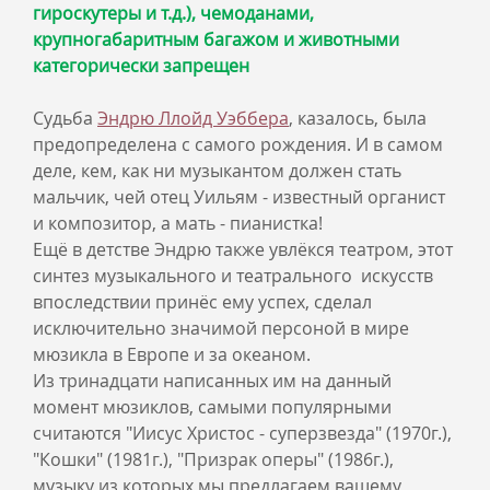
гироскутеры и т.д.), чемоданами,
крупногабаритным багажом и животными
категорически запрещен
Судьба
Эндрю Ллойд Уэббера
, казалось, была
предопределена с самого рождения. И в самом
деле, кем, как ни музыкантом должен стать
мальчик, чей отец Уильям - известный органист
и композитор, а мать - пианистка!
Ещё в детстве Эндрю также увлёкся театром, этот
синтез музыкального и театрального искусств
впоследствии принёс ему успех, сделал
исключительно значимой персоной в мире
мюзикла в Европе и за океаном.
Из тринадцати написанных им на данный
момент мюзиклов, самыми популярными
считаются "Иисус Христос - суперзвезда" (1970г.),
"Кошки" (1981г.), "Призрак оперы" (1986г.),
музыку из которых мы предлагаем вашему