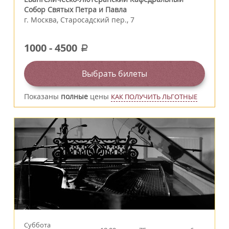
Собор Святых Петра и Павла
г.
Москва
,
Старосадский пер., 7
1000
-
4500
a
Выбрать билеты
Показаны
полные
цены
КАК ПОЛУЧИТЬ ЛЬГОТНЫЕ
Суббота