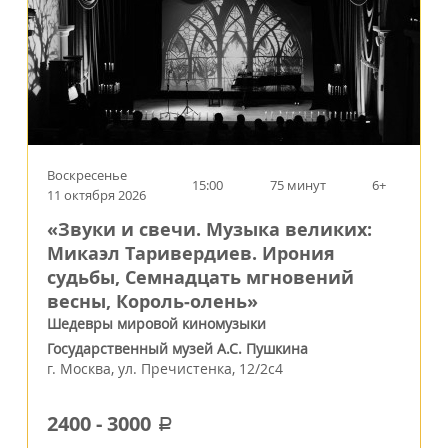
Воскресенье
15:00
75 минут
6+
11 октября 2026
«Звуки и свечи. Музыка великих:
Микаэл Таривердиев. Ирония
судьбы, Семнадцать мгновений
весны, Король‑олень»
Шедевры мировой киномузыки
Государственный музей А.С. Пушкина
г.
Москва
,
ул. Пречистенка, 12/2c4
2400
-
3000
a