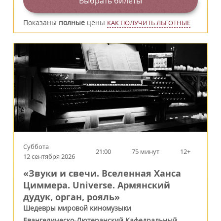
Выбрать билеты
Показаны
полные
цены
КАК ПОЛУЧИТЬ ЛЬГОТНЫЕ
Суббота
21:00
75 минут
12+
12 сентября 2026
«Звуки и свечи. Вселенная Ханса
Циммера. Universe. Армянский
дудук, орган, рояль»
Шедевры мировой киномузыки
Евангелическо-Лютеранский Кафедральный