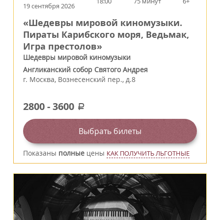
18:00
75 минут
6+
19 сентября 2026
«Шедевры мировой киномузыки.
Пираты Карибского моря, Ведьмак,
Игра престолов»
Шедевры мировой киномузыки
Англиканский собор Святого Андрея
г.
Москва
,
Вознесенский пер., д.8
2800
-
3600
a
Выбрать билеты
Показаны
полные
цены
КАК ПОЛУЧИТЬ ЛЬГОТНЫЕ