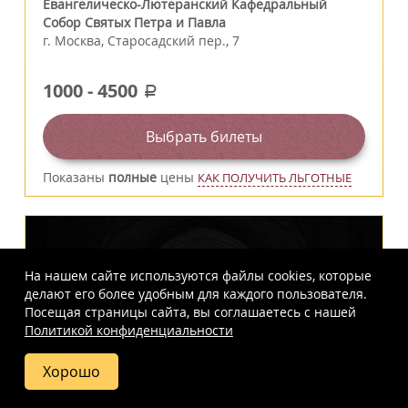
Евангелическо-Лютеранский Кафедральный
Собор Святых Петра и Павла
г.
Москва
,
Старосадский пер., 7
1000
-
4500
a
Выбрать билеты
Показаны
полные
цены
КАК ПОЛУЧИТЬ ЛЬГОТНЫЕ
На нашем сайте используются файлы cookies, которые
делают его более удобным для каждого пользователя.
Посещая страницы сайта, вы соглашаетесь c нашей
Политикой конфиденциальности
Хорошо
Купить
Фото
Отзывы
Вопросы
Схема
билет
и ответы
зала
Пятница