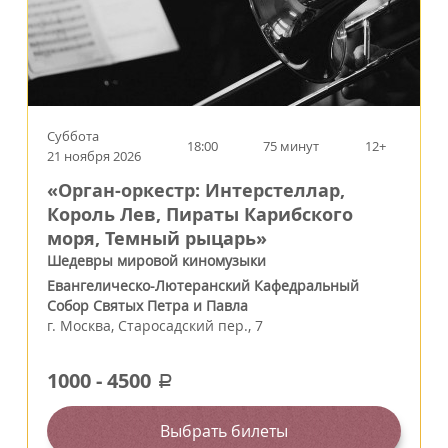
Суббота
18:00
75 минут
12+
21 ноября 2026
«Орган-оркестр: Интерстеллар,
Король Лев, Пираты Карибского
моря, Темный рыцарь»
Шедевры мировой киномузыки
Евангелическо-Лютеранский Кафедральный
Собор Святых Петра и Павла
г.
Москва
,
Старосадский пер., 7
1000
-
4500
a
Выбрать билеты