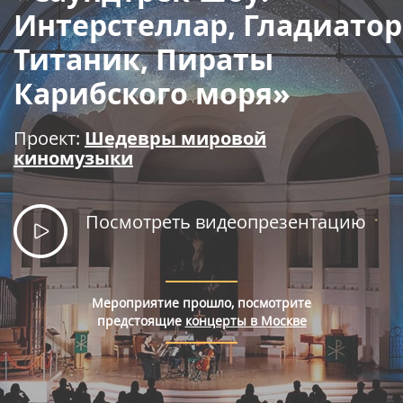
Правила покупки билетов
Интерстеллар, Гладиатор
Титаник, Пираты
Карибского моря»
Проект:
Шедевры мировой
киномузыки
Посмотреть видеопрезентацию
Мероприятие прошло, посмотрите
предстоящие
концерты в Москве