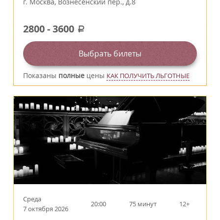
г.
Москва
,
Вознесенский пер., д.8
2800
-
3600
a
Выбрать билеты
Показаны
полные
цены
КАК ПОЛУЧИТЬ ЛЬГОТНЫЕ
Среда
20:00
75 минут
12+
7 октября 2026