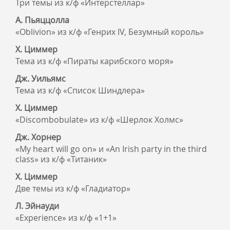
Три темы из к/ф «Интерстеллар»
А. Пьяццолла
«Oblivion» из к/ф «Генрих IV, Безумный король»
Х. Циммер
Тема из к/ф «Пираты карибского моря»
Дж. Уильямс
Тема из к/ф «Список Шиндлера»
Х. Циммер
«Discombobulate» из к/ф «Шерлок Холмс»
Дж. Хорнер
«My heart will go on» и «An Irish party in the third
class» из к/ф «Титаник»
Х. Циммер
Две темы из к/ф «Гладиатор»
Л. Эйнауди
«Experience» из к/ф «1+1»