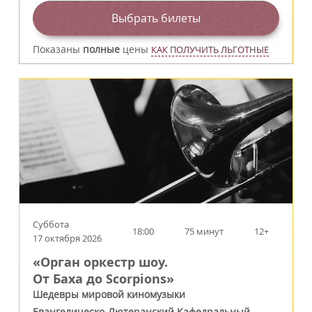
Выбрать билеты
Показаны
полные
цены
КАК ПОЛУЧИТЬ ЛЬГОТНЫЕ
Суббота
18:00
75 минут
12+
17 октября 2026
«Орган оркестр шоу.
От Баха до Scorpions»
Шедевры мировой киномузыки
Евангелическо-Лютеранский Кафедральный