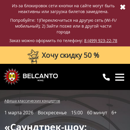
✖
Из-за блокировок сети кнопки на сайте могут быть
неактивны или загрузка билетов замедлена.
Попробуйте: 1)Переключиться на другую сеть (Wi-Fi/
мобильный); 2) Зайти позже или в другой части
города
Заказ можно оформить по телефону:
8 (499) 923-22-78
Хочу скидку 50 %
8 (499) 923-22-78
8 (800) 770-09-71
Купить билет
Фотографии
Отзывы
Афиша классических концертов
для регионов
с 10:00 до 20:00
1 марта 2026
Воскресенье
15:00
60 минут
6+
Вопросы и ответы
Схема зала
«Саундтрек-шоу: