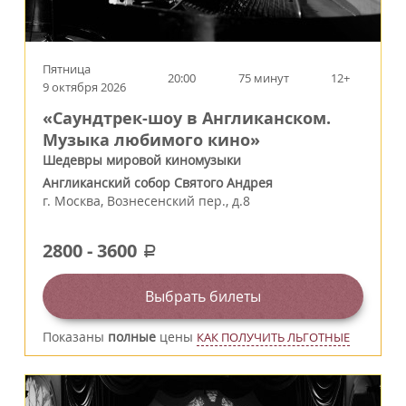
Пятница
20:00
75 минут
12+
9 октября 2026
«Саундтрек-шоу в Англиканском.
Музыка любимого кино»
Шедевры мировой киномузыки
Англиканский собор Святого Андрея
г.
Москва
,
Вознесенский пер., д.8
2800
-
3600
a
Выбрать билеты
Показаны
полные
цены
КАК ПОЛУЧИТЬ ЛЬГОТНЫЕ