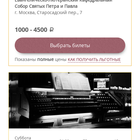
Собор Святых Петра и Павла
г.
Москва
,
Старосадский пер., 7
1000
-
4500
a
Выбрать билеты
Показаны
полные
цены
КАК ПОЛУЧИТЬ ЛЬГОТНЫЕ
Суббота