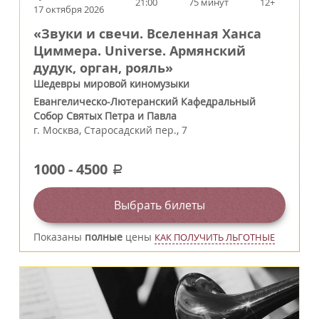
21:00
75 минут
12+
17 октября 2026
«Звуки и свечи. Вселенная Ханса
Циммера. Universe. Армянский
дудук, орган, рояль»
Шедевры мировой киномузыки
Евангелическо-Лютеранский Кафедральный
Собор Святых Петра и Павла
г.
Москва
,
Старосадский пер., 7
1000
-
4500
a
Выбрать билеты
Показаны
полные
цены
КАК ПОЛУЧИТЬ ЛЬГОТНЫЕ