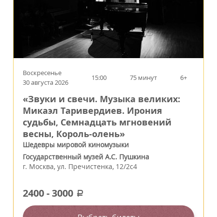
Воскресенье
15:00
75 минут
6+
30 августа 2026
«Звуки и свечи. Музыка великих:
Микаэл Таривердиев. Ирония
судьбы, Семнадцать мгновений
весны, Король‑олень»
Шедевры мировой киномузыки
Государственный музей А.С. Пушкина
г.
Москва
,
ул. Пречистенка, 12/2c4
2400
-
3000
a