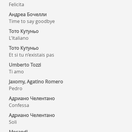
Felicita
Андреа Бочелли
Time to say goodbye
Тото Кутуньо
L'Italiano
Тото Кутуньо
Et si tu n’existais pas
Umberto Tozzi
Ti amo
Jaxomy, Agatino Romero
Pedro
Адриано Челентано
Confessa
Адриано Челентано
Soli