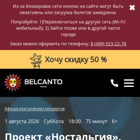
✖
Из-за блокировок сети кнопки на сайте могут быть
неактивны или загрузка билетов замедлена.
Попробуйте: 1)Переключиться на другую сеть (Wi-Fi/
мобильный); 2) Зайти позже или в другой части
города
Заказ можно оформить по телефону:
8 (499) 923-22-78
Хочу скидку 50 %
8 (499) 923-22-78
8 (800) 770-09-71
Купить билет
Фотографии
Отзывы
Афиша классических концертов
для регионов
с 10:00 до 20:00
1 августа 2026
Суббота
18:00
75 минут
6+
Вопросы и ответы
Схема зала
Проект «Ностальгия».