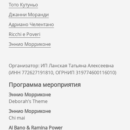
Тото Кутуньо
Джанни Моранди
Адриано Челентано
Ricchi e Poveri
Эннио Морриконе
Организатор: ИП Ланская Татьяна Алексеевна
(ИНН 772627191810, ОГРНИП 319774600116010)
Программа мероприятия
Эннио Морриконе
Deborah’s Theme
Эннио Морриконе
Chi mai
Al Bano & Ramina Power