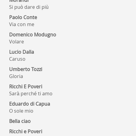
Morandi
Si può dare di più
Paolo Conte
Via con me
Domenico Modugno
Volare
Lucio Dalla
Caruso
Umberto Tozzi
Gloria
Ricchi E Poveri
Sarà perché ti amo
Eduardo di Capua
O sole mio
Bella ciao
Ricchi e Poveri