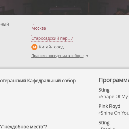
г.
ьный
Москва
,
Старосадский пер., 7
Китай-город
М
Правила поведения в соборе
Программ
-Лютеранский Кафедральный собор
Sting
«Shape Of My
Pink Floyd
«Shine On Yo
Sting
"/"неудобное место"?