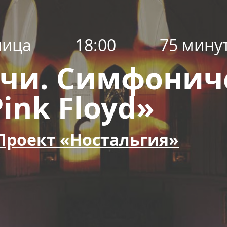
ница
18:00
75 мину
ечи. Симфонич
Pink Floyd»
Проект «Ностальгия»