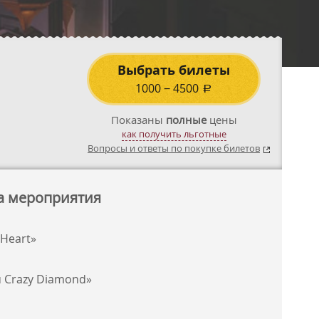
Выбрать билеты
1000
−
4500
a
Показаны
полные
цены
как получить льготные
Вопросы и ответы по покупке билетов
а мероприятия
 Heart»
u Crazy Diamond»