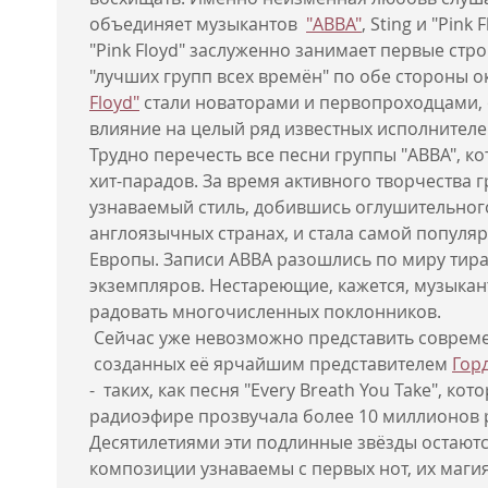
объединяет музыкантов
"ABBA"
, Sting и "Pink F
"Pink Floyd" заслуженно занимает первые стр
"лучших групп всех времён" по обе стороны 
Floyd"
стали новаторами и первопроходцами,
влияние на целый ряд известных исполнителе
Трудно перечесть все песни группы "ABBA", к
хит-парадов. За время активного творчества 
узнаваемый стиль, добившись оглушительного
англоязычных странах, и стала самой популя
Европы. Записи АВВА разошлись по миру тир
экземпляров. Нестареющие, кажется, музыкан
радовать многочисленных поклонников.
Сейчас уже невозможно представить соврем
созданных её ярчайшим представителем
Гор
- таких, как песня "Every Breath You Take", ко
радиоэфире прозвучала более 10 миллионов 
Десятилетиями эти подлинные звёзды остаютс
композиции узнаваемы с первых нот, их маги