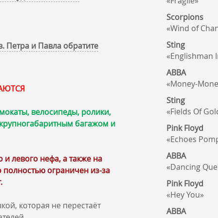
«Fragile»
Scorpions
«Wind of Cha
Sting
. Петра и Павла обратите
«Englishman 
ABBA
«Money-Mone
КАЮТСЯ
Sting
«Fields Of Gol
мокаты, велосипеды, ролики,
, крупногабаритным багажом и
Pink Floyd
«Echoes Pomp
ABBA
и левого нефа, а также на
«Dancing Que
 полностью ограничен из‑за
.
Pink Floyd
«Hey You»
кой, которая не перестаёт
ABBA
ателей