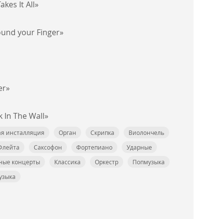
kes It All»
und your Finger»
er»
k In The Wall»
я инсталляция
Орган
Скрипка
Виолончель
Флейта
Саксофон
Фортепиано
Ударные
ные концерты
Классика
Оркестр
Попмузыка
узыка