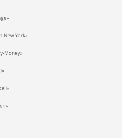
nge»
In New York»
y-Money»
d»
eii»
en»