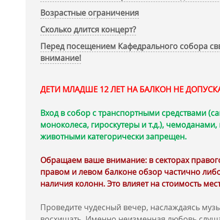
Возрастные ограничения
Сколько длится концерт?
Перед посещением Кафедрального собора свв
внимание!
ДЕТИ МЛАДШЕ 12 ЛЕТ НА БАЛКОН НЕ ДОПУС
Вход в собор с транспортными средствами (са
моноколеса, гироскутеры и т.д.), чемоданами
животными категорически запрещен.
Обращаем ваше внимание: в секторах правого 
правом и левом балконе обзор частично либо
наличия колонн. Это влияет на стоимость мест
Проведите чудесный вечер, наслаждаясь музы
восхищать. Именно неизменная любовь слуш