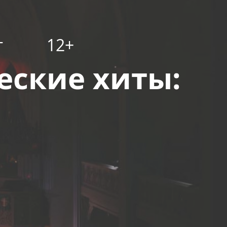
т
12+
еские хиты: