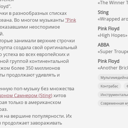
«The Winner Ta
loyd".
Sting
очки в разнообразных списках
«Wrapped aro
океана. Во многом музыканты
"Pink
 оказавшими неоспоримое
Pink Floyd
й.
«High Hopes»
оторые занимали верхние строчки
ABBA
группа создала свой оригинальный
«Super Troup
 успеха во всех европейских и
рной группой континентальной
Pink Floyd
«Another Bric
ажом более 350 миллионов
ты продолжают удивлять и
Мультимедийна
Контрабас
енную поп-музыку без множества
доном Самнером (
Sting)
хитов
Инструменталь
торая только в американском
Современная м
раз.
я на вершине популярности. Их
я продолжает завораживать