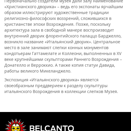
Первоначально создатели музея дали залу наименование
«Христианского дворика» – ведь его экспонаты ярчайшим
образом иллюстрируют художественные традиции
религиозно-философских воззрений, сложившихся в
христианстве эпохи Возрождения. Позже, поскольку
архитектура зала в свободной манере воспроизводит
внутренний дворик флорентийского палаццо Барджелло,
возникло название «Итальянский дворик». Центральное
место в зале занимают слепки конных монументов
кондотьерам Гаттамелате и Коллеони, выполненных в XV
веке крупнейшими скульпторами Раннего Возрождения –
Донателло и Верроккио. А также копия статуи Давида,
работы великого Микеланджело.
Экспозиция «Итальянского дворика» является
своеобразным преддверием к разделу скульптуры
итальянского Возрождения в коллекции слепков Музея.