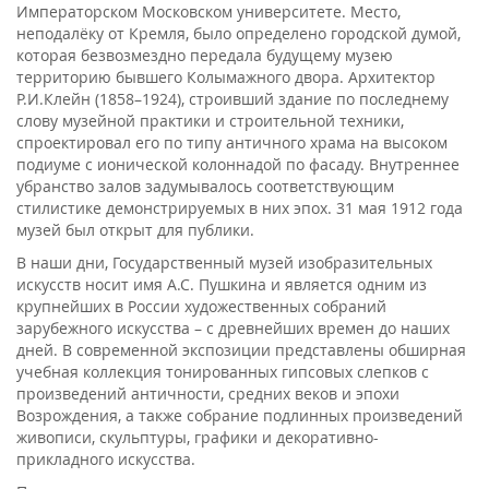
Императорском Московском университете. Место,
неподалёку от Кремля, было определено городской думой,
которая безвозмездно передала будущему музею
территорию бывшего Колымажного двора. Архитектор
Р.И.Клейн (1858–1924), строивший здание по последнему
слову музейной практики и строительной техники,
спроектировал его по типу античного храма на высоком
подиуме с ионической колоннадой по фасаду. Внутреннее
убранство залов задумывалось соответствующим
стилистике демонстрируемых в них эпох. 31 мая 1912 года
музей был открыт для публики.
В наши дни, Государственный музей изобразительных
искусств носит имя А.С. Пушкина и является одним из
крупнейших в России художественных собраний
зарубежного искусства – с древнейших времен до наших
дней. В современной экспозиции представлены обширная
учебная коллекция тонированных гипсовых слепков с
произведений античности, средних веков и эпохи
Возрождения, а также собрание подлинных произведений
живописи, скульптуры, графики и декоративно-
прикладного искусства.