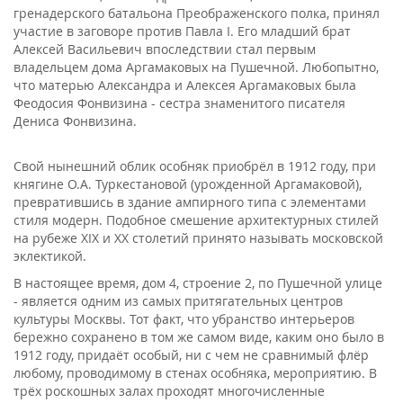
гренадерского батальона Преображенского полка, принял
участие в заговоре против Павла I. Его младший брат
Алексей Васильевич впоследствии стал первым
владельцем дома Аргамаковых на Пушечной. Любопытно,
что матерью Александра и Алексея Аргамаковых была
Феодосия Фонвизина - сестра знаменитого писателя
Дениса Фонвизина.
Свой нынешний облик особняк приобрёл в 1912 году, при
княгине О.А. Туркестановой (урожденной Аргамаковой),
превратившись в здание ампирного типа с элементами
стиля модерн. Подобное смешение архитектурных стилей
на рубеже XIX и XX столетий принято называть московской
эклектикой.
В настоящее время, дом 4, строение 2, по Пушечной улице
- является одним из самых притягательных центров
культуры Москвы. Тот факт, что убранство интерьеров
бережно сохранено в том же самом виде, каким оно было в
1912 году, придаёт особый, ни с чем не сравнимый флёр
любому, проводимому в стенах особняка, мероприятию. В
трёх роскошных залах проходят многочисленные