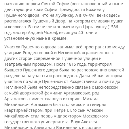
названию церкви Святой Софии (восстановленный и ныне
действующий храм Софии Премудрости Божией у
Пушечного двора, что на Лубянке). А в XV-XVII веках здесь
располагался Пушечный Двор, на котором отливали пушки
и колокола. В том числе и знаменитую Царь-пушку (1586
год, мастер Андрей Чохов), весящую 40 тонн и
установленную ныне в Кремле.
Участок Пушечного двора занимал всё пространство между
улицами Рождественкой и Неглинной, ограниченное с
других сторон современной Пушечной улицей и
Театральным проездом. После 1815 года, территория
бывшего Пушечного двора была по распоряжению властей
разделена на участки и распродана. Дальнейшая история
участков по улице Пушечной от Рождественки и почти до
Неглинной была непосредственно связана с московской
семьёй дворянской фамилии Аргамаковых. род
Аргамаковых имеет славную историю. Михаил
Михайлович Аргамаков был стольником и генерал-
квартирмейстером, при Петре I. Его сын Алексей
Михайлович стал первым директором Московского
государственного университета. Внук Алексея
Михайловича, Александр Васильевич, в составе