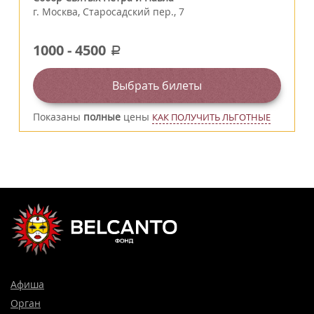
г.
Москва
,
Старосадский пер., 7
1000
-
4500
a
Выбрать билеты
Показаны
полные
цены
КАК ПОЛУЧИТЬ ЛЬГОТНЫЕ
Афиша
Орган