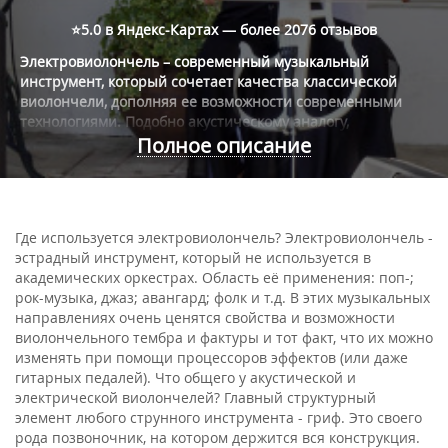
⭐5.0 в Яндекс-Картах — более
2076 отзывов
Электровиолончель – современный музыкальный
инструмент, который сочетает качества классической
виолончели, дополняя ее возможности современными
технологиями. Подобно акустическому аналогу,
электровиолончель представляет собой смычковый
Полное описание
инструмент, напоминающий скрипку и альт, но
значительно больший по размеру. На этом инструменте
играют, сидя на стуле, и упирают виолончель в пол при
помощи специального шпиля. Инструмент имеет 4 или 5
Где используется электровиолончель? Электровиолончель -
струн и популярен в сольном или ансамблевом
эстрадный инструмент, который не используется в
исполнительстве.
академических оркестрах. Область её применения: поп-;
рок-музыка, джаз; авангард; фолк и т.д. В этих музыкальных
направлениях очень ценятся свойства и возможности
виолончельного тембра и фактуры и тот факт, что их можно
изменять при помощи процессоров эффектов (или даже
гитарных педалей). Что общего у акустической и
электрической виолончелей? Главный структурный
элемент любого струнного инструмента - гриф. Это своего
рода позвоночник, на котором держится вся конструкция.