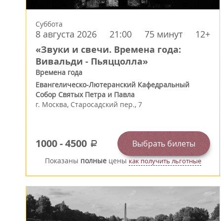
Суббота
8 августа 2026
21:00
75 минут
12+
«Звуки и свечи. Времена года:
Вивальди - Пьяццолла»
Времена года
Евангелическо-Лютеранский Кафедральный
Собор Святых Петра и Павла
г.
Москва
,
Старосадский пер., 7
1000
-
4500
Выбрать билеты
a
Показаны
полные
цены
как получить льготные