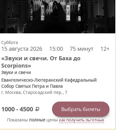
Суббота
15 августа 2026
15:00
75 минут
12+
«Звуки и свечи. От Баха до
Scorpions»
Звуки и свечи
Евангелическо-Лютеранский Кафедральный
Собор Святых Петра и Павла
г.
Москва
,
Старосадский пер., 7
1000
-
4500
Выбрать билеты
a
Показаны
полные
цены
как получить льготные