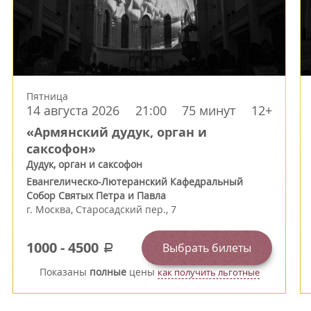
Пятница
14 августа 2026
21:00
75 минут
12+
«Армянский дудук, орган и
саксофон»
Дудук, орган и саксофон
Евангелическо-Лютеранский Кафедральный
Собор Святых Петра и Павла
г.
Москва
,
Старосадский пер., 7
1000
-
4500
Выбрать билеты
a
Показаны
полные
цены
как получить льготные