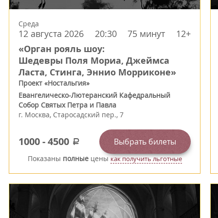
Среда
12 августа 2026
20:30
75 минут
12+
«Орган рояль шоу:
Шедевры Поля Мориа, Джеймса
Ласта, Стинга, Эннио Морриконе»
Проект «Ностальгия»
Евангелическо-Лютеранский Кафедральный
Собор Святых Петра и Павла
г.
Москва
,
Старосадский пер., 7
1000
-
4500
Выбрать билеты
a
Показаны
полные
цены
как получить льготные