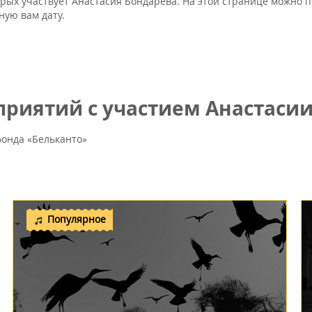
орых участвует Анастасия Бондарева. На этой странице можно п
ную вам дату.
риятий с участием Анастасии
онда «Бельканто»
Популярное