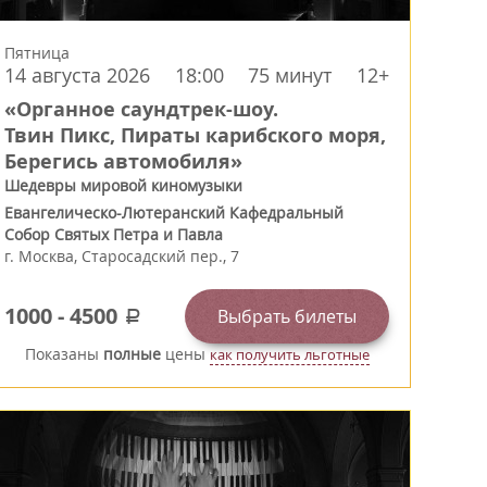
Пятница
14 августа 2026
18:00
75 минут
12+
«Органное саундтрек-шоу.
Твин Пикс, Пираты карибского моря,
Берегись автомобиля»
Шедевры мировой киномузыки
Евангелическо-Лютеранский Кафедральный
Собор Святых Петра и Павла
г.
Москва
,
Старосадский пер., 7
1000
-
4500
Выбрать билеты
a
Показаны
полные
цены
как получить льготные