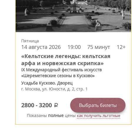
Пятница
14 августа 2026
19:00
75 минут
12+
«Кельтские легенды: кельтская
арфа и норвежская скрипка»
IX Международный фестиваль искусств
«Шереметевские сезоны в Кусково»
Усадьба Кусково. Дворец
г.
Москва
,
ул. Юности, д. 2, стр. 1
2800
-
3200
Выбрать билеты
a
Показаны
полные
цены
как получить льготные