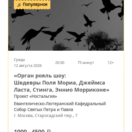
Популярное
Среда
20:30
75 минут
12+
12 августа 2026
«Орган рояль шоу:
Шедевры Поля Мориа, Джеймса
Ласта, Стинга, Эннио Морриконе»
Проект «Ностальгия»
Евангелическо-Лютеранский Кафедральный
Собор Святых Петра и Павла
г.
Москва
,
Старосадский пер., 7
1000
-
4500
a