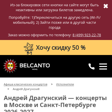
✖
Из-за блокировок сети кнопки на сайте могут быть
неактивны или загрузка билетов замедлена.
Попробуйте: 1)Переключиться на другую сеть (Wi-Fi/
мобильный); 2) Зайти позже или в другой части
города
Заказ можно оформить по телефону:
8 (499) 923-22-78
Хочу скидку 50 %
8 (499) 923-22-78
8 (800) 770-09-71
Афиша классических концертов
Исполнители
для регионов
с 10:00 до 20:00
Андрей Драгунский
Андрей Драгунский — концерты
в Москве и Санкт-Петербурге
2026-2027