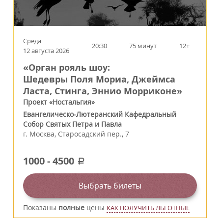
Среда
20:30
75 минут
12+
12 августа 2026
«Орган рояль шоу:
Шедевры Поля Мориа, Джеймса
Ласта, Стинга, Эннио Морриконе»
Проект «Ностальгия»
Евангелическо-Лютеранский Кафедральный
Собор Святых Петра и Павла
г.
Москва
,
Старосадский пер., 7
1000
-
4500
a
Выбрать билеты
Показаны
полные
цены
КАК ПОЛУЧИТЬ ЛЬГОТНЫЕ