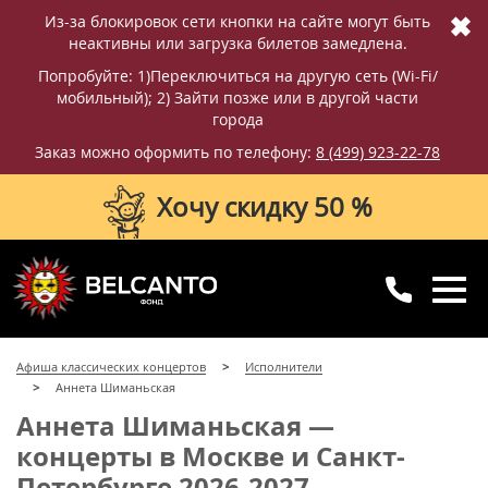
✖
Из-за блокировок сети кнопки на сайте могут быть
неактивны или загрузка билетов замедлена.
Попробуйте: 1)Переключиться на другую сеть (Wi-Fi/
мобильный); 2) Зайти позже или в другой части
города
Заказ можно оформить по телефону:
8 (499) 923-22-78
Хочу скидку 50 %
8 (499) 923-22-78
8 (800) 770-09-71
Афиша классических концертов
Исполнители
для регионов
с 10:00 до 20:00
Аннета Шиманьская
Аннета Шиманьская —
концерты в Москве и Санкт-
Петербурге 2026-2027