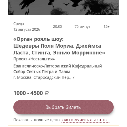
Среда
20:30
75 минут
12+
12 августа 2026
«Орган рояль шоу:
Шедевры Поля Мориа, Джеймса
Ласта, Стинга, Эннио Морриконе»
Проект «Ностальгия»
Евангелическо-Лютеранский Кафедральный
Собор Святых Петра и Павла
г.
Москва
,
Старосадский пер., 7
1000
-
4500
a
Выбрать билеты
Показаны
полные
цены
КАК ПОЛУЧИТЬ ЛЬГОТНЫЕ