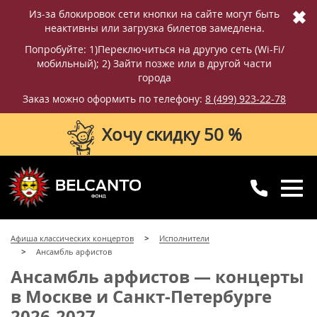
✖
Из-за блокировок сети кнопки на сайте могут быть
неактивны или загрузка билетов замедлена.
Попробуйте: 1)Переключиться на другую сеть (Wi-Fi/
мобильный); 2) Зайти позже или в другой части
города
Заказ можно оформить по телефону:
8 (499) 923-22-78
Хочу скидку 50 %
8 (499) 923-22-78
8 (800) 770-09-71
Афиша классических концертов
Исполнители
для регионов
с 10:00 до 20:00
Ансамбль арфистов
Ансамбль арфистов — концерты
в Москве и Санкт-Петербурге
2026-2027