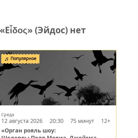
Eἶδος» (Эйдос) нет
Популярное
Среда
12 августа 2026
20:30
75 минут
12+
«Орган рояль шоу:
Шедевры Поля Мориа, Джеймса