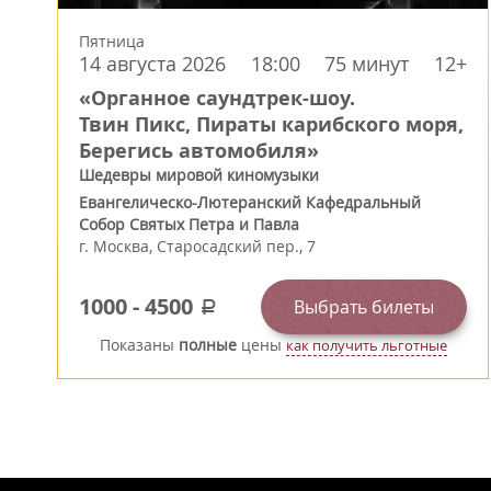
Пятница
14 августа 2026
18:00
75 минут
12+
«Органное саундтрек-шоу.
Твин Пикс, Пираты карибского моря,
Берегись автомобиля»
Шедевры мировой киномузыки
Евангелическо-Лютеранский Кафедральный
Собор Святых Петра и Павла
г.
Москва
,
Старосадский пер., 7
1000
-
4500
Выбрать билеты
a
Показаны
полные
цены
как получить льготные