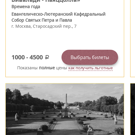
Времена года
Евангелическо-Лютеранский Кафедральный
Собор Святых Петра и Павла
г.
Москва
,
Старосадский пер., 7
1000
-
4500
Выбрать билеты
a
Показаны
полные
цены
как получить льготные