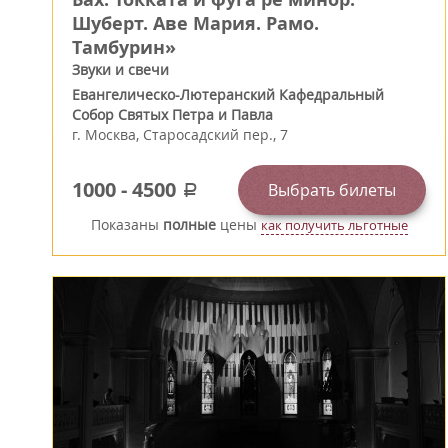
Шуберт. Аве Мария. Рамо.
Тамбурин»
Звуки и свечи
Евангелическо-Лютеранский Кафедральный
Собор Святых Петра и Павла
г.
Москва
,
Старосадский пер., 7
1000
-
4500
Выбрать билеты
a
Показаны
полные
цены
как получить льготные