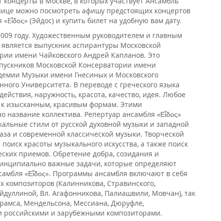
 концерты в Москве, в которых участвует Ансамбль
транице можно посмотреть афишу предстоящих концертов
я «Eἶδος» (Эйдос) и купить билет на удобную вам дату.
2009 году. Художественным руководителем и главным
 является выпускник аспирантуры Московской
рии имени Чайковского Андрей Капланов. Это
выпускников Московской Консерватории имени
адемии Музыки имени Гнесиных и Московского
нного Университета. В переводе с греческого языка
 действия, наружность, красота, качество, идея. Любое
е, к изысканным, красивым формам. Этими
о название коллектива. Репертуар ансамбля «Εἶδος»
альные стили от русской духовной музыки и западной
аза и современной классической музыки. Творческой
 поиск красоты музыкального искусства, а также поиск
ских приемов. Обретение добра, созидания и
ринципиально важные задачи, которые определяют
самбля «Εἶδος». Программы ансамбля включают в себя
х композиторов (Калинникова, Стравинского,
йдуллиной, Вл. Агафонникова, Палиашвили, Мовчан), так
Брамса, Мендельсона, Мессиана, Дюруфле,
ыми российскими и зарубежными композиторами.