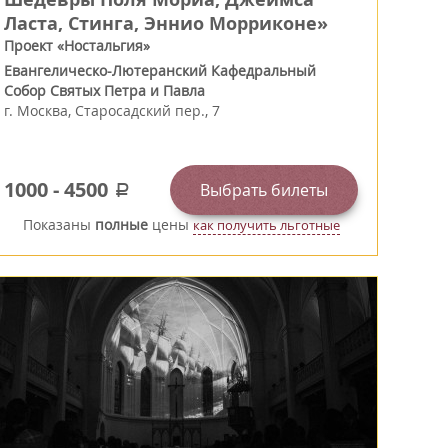
Ласта, Стинга, Эннио Морриконе»
Проект «Ностальгия»
Евангелическо-Лютеранский Кафедральный
Собор Святых Петра и Павла
г.
Москва
,
Старосадский пер., 7
1000
-
4500
Выбрать билеты
a
Показаны
полные
цены
как получить льготные