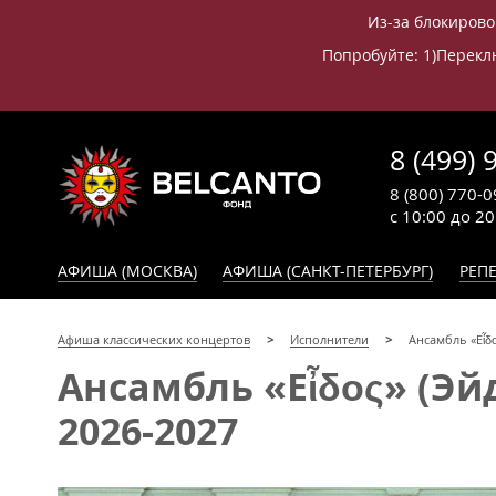
Из-за блокирово
Попробуйте: 1)Переклю
8 (499) 
8 (800) 770-0
с 10:00 до 2
АФИША (МОСКВА)
АФИША (САНКТ-ПЕТЕРБУРГ)
РЕПЕ
Афиша классических концертов
Исполнители
Ансамбль «Eἶδο
Ансамбль «Eἶδος» (Эй
2026-2027