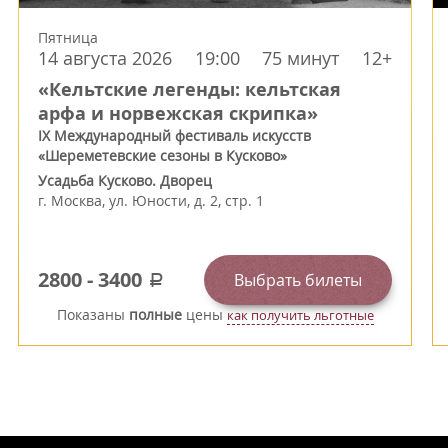
Пятница
14 августа 2026
19:00
75 минут
12+
«Кельтские легенды: кельтская
арфа и норвежская скрипка»
IX Международный фестиваль искусств
«Шереметевские сезоны в Кусково»
Усадьба Кусково. Дворец
г.
Москва
,
ул. Юности, д. 2, стр. 1
2800
-
3400
Выбрать билеты
a
Показаны
полные
цены
как получить льготные