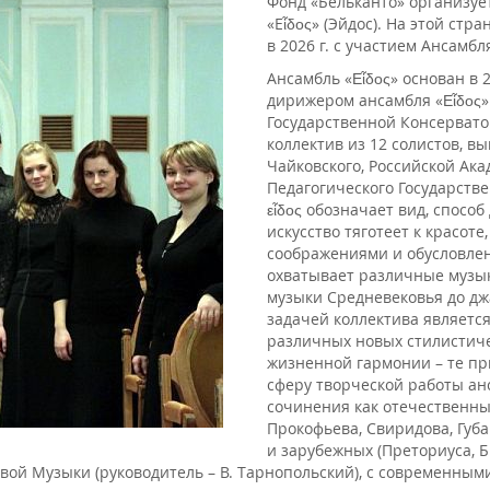
Фонд «Бельканто» организует
«Eἶδος» (Эйдос). На этой с
в 2026 г. с участием Ансамбл
Ансамбль «Εἶδος» основан в 
дирижером ансамбля «Εἶδος»
Государственной Консервато
коллектив из 12 солистов, 
Чайковского, Российской Ак
Педагогического Государстве
εἶδος обозначает вид, способ
искусство тяготеет к красот
соображениями и обусловлен
охватывает различные музык
музыки Средневековья до дж
задачей коллектива является
различных новых стилистиче
жизненной гармонии – те п
сферу творческой работы ан
сочинения как отечественны
Прокофьева, Свиридова, Губа
и зарубежных (Преториуса, 
Новой Музыки (руководитель – В. Тарнопольский), с современн