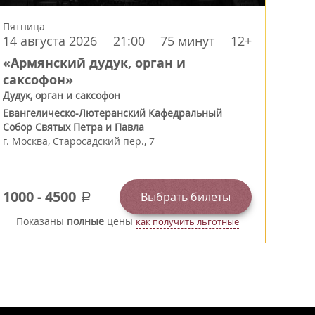
Пятница
14 августа 2026
21:00
75 минут
12+
«Армянский дудук, орган и
саксофон»
Дудук, орган и саксофон
Евангелическо-Лютеранский Кафедральный
Собор Святых Петра и Павла
г.
Москва
,
Старосадский пер., 7
1000
-
4500
Выбрать билеты
a
Показаны
полные
цены
как получить льготные