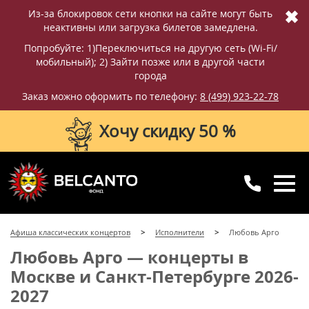
✖
Из-за блокировок сети кнопки на сайте могут быть
неактивны или загрузка билетов замедлена.
Попробуйте: 1)Переключиться на другую сеть (Wi-Fi/
мобильный); 2) Зайти позже или в другой части
города
Заказ можно оформить по телефону:
8 (499) 923-22-78
Хочу скидку 50 %
8 (499) 923-22-78
8 (800) 770-09-71
Афиша классических концертов
Исполнители
Любовь Арго
для регионов
с 10:00 до 20:00
Любовь Арго — концерты в
Москве и Санкт-Петербурге 2026-
2027