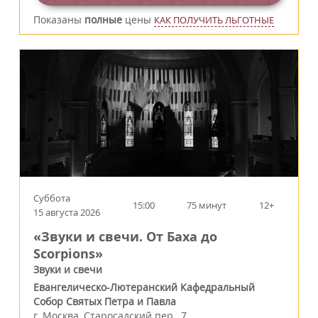
Показаны
полные
цены
КАК ПОЛУЧИТЬ ЛЬГОТНЫЕ
Суббота
15:00
75 минут
12+
15 августа 2026
«Звуки и свечи. От Баха до
Scorpions»
Звуки и свечи
Евангелическо-Лютеранский Кафедральный
Собор Святых Петра и Павла
г.
Москва
,
Старосадский пер., 7