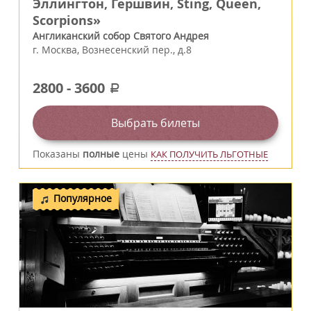
Эллингтон, Гершвин, Sting, Queen,
Scorpions»
Англиканский собор Святого Андрея
г.
Москва
,
Вознесенский пер., д.8
2800
-
3600
a
Выбрать билеты
Показаны
полные
цены
КАК ПОЛУЧИТЬ ЛЬГОТНЫЕ
Популярное