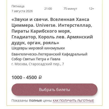
Пятница
21:00
75 минут
12+
7 августа 2026
«Звуки и свечи. Вселенная Ханса
Циммера. Universe. Интерстеллар,
Пираты Карибского моря,
Гладиатор, Король лев. Армянский
дудук, орган, рояль»
Шедевры мировой киномузыки
Евангелическо-Лютеранский Кафедральный
Собор Святых Петра и Павла
г.
Москва
,
Старосадский пер., 7
1000
-
4500
a
Выбрать билеты
Показаны
полные
цены
КАК ПОЛУЧИТЬ ЛЬГОТНЫЕ