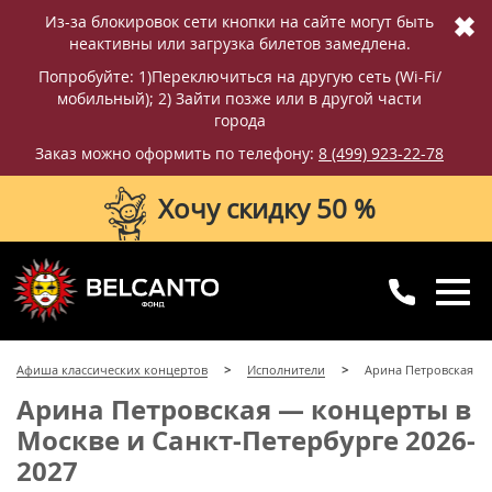
✖
Из-за блокировок сети кнопки на сайте могут быть
неактивны или загрузка билетов замедлена.
Попробуйте: 1)Переключиться на другую сеть (Wi-Fi/
мобильный); 2) Зайти позже или в другой части
города
Заказ можно оформить по телефону:
8 (499) 923-22-78
Хочу скидку 50 %
8 (499) 923-22-78
8 (800) 770-09-71
Афиша классических концертов
Исполнители
Арина Петровская
для регионов
с 10:00 до 20:00
Арина Петровская — концерты в
Москве и Санкт-Петербурге 2026-
2027