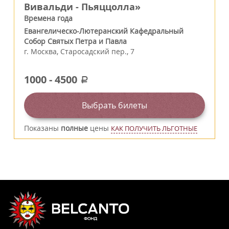
Вивальди - Пьяццолла»
Времена года
Евангелическо-Лютеранский Кафедральный
Собор Святых Петра и Павла
г.
Москва
,
Старосадский пер., 7
1000
-
4500
a
Выбрать билеты
Показаны
полные
цены
КАК ПОЛУЧИТЬ ЛЬГОТНЫЕ