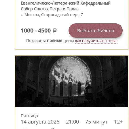
Евангелическо-Лютеранский Кафедральный
Собор Святых Петра и Павла
г.
Москва
,
Старосадский пер., 7
1000
-
4500
Выбрать билеты
a
Показаны
полные
цены
как получить льготные
Пятница
14 августа 2026
21:00
75 минут
12+