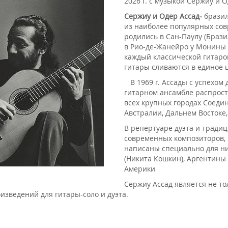
2026 г. с музыкой Сержиу и О
Сержиу и Одер
Ассад
-
бразил
из наиболее популярных сов
родились в Сан-Паулу (Брази
в Рио-де-Жанейро у Монины 
каждый классической гитарой
гитары сливаются в единое 
В 1969 г. Ассады с успехом 
гитарном ансамбле распрост
всех крупных городах Соеди
Австралии, Дальнем Востоке, 
В репертуаре дуэта и тради
современных композиторов,
написаны специально для н
(Никита Кошкин), Аргентины 
Америки
Сержиу Ассад является не т
зведений для гитары-соло и дуэта.