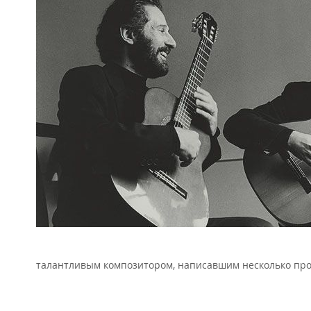
талантливым композитором, написавшим несколько прои