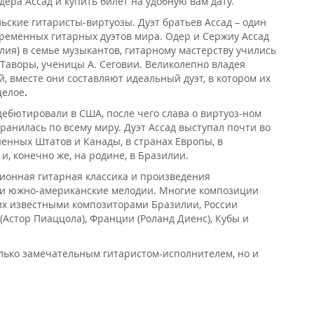
дера Ассад и купить билет на удобную вам дату.
ьские гитаристы-виртуозы. Дуэт братьев Ассад – один
ременных гитарных дуэтов мира. Одер и Сержиу Ассад
лия) в семье музыкантов, гитарному мастерству учились
Таворы, ученицы А. Сеговии. Великолепно владея
, вместе они составляют идеальный дуэт, в котором их
целое
.
дебютировали в США, после чего слава о виртуоз-ном
ранилась по всему миру. Дуэт Ассад выступал почти во
ненных Штатов и Канады, в странах Европы, в
и, конечно же, на родине, в Бразилии.
ционная гитарная классика и произведения
 и южно-американские мелодии. Многие композиции
их известными композиторами Бразилии, России
(Астор Пиаццола), Франции (Роланд Диенс), Кубы и
олько замечательным гитаристом-исполнителем, но и