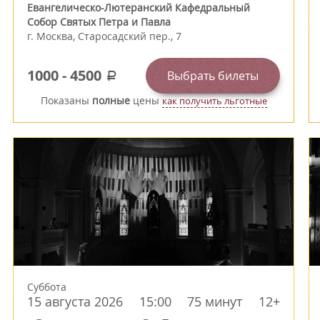
Евангелическо-Лютеранский Кафедральный
Собор Святых Петра и Павла
г.
Москва
,
Старосадский пер., 7
1000
-
4500
Выбрать билеты
a
Показаны
полные
цены
как получить льготные
Суббота
15 августа 2026
15:00
75 минут
12+