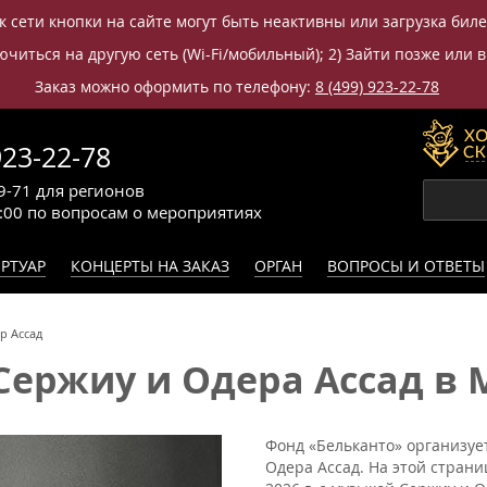
к сети кнопки на сайте могут быть неактивны или загрузка бил
читься на другую сеть (Wi-Fi/мобильный); 2) Зайти позже или в
Заказ можно оформить по телефону:
8 (499) 923-22-78
923-22-78
9-71
для регионов
0:00
по вопросам
о мероприятиях
РТУАР
КОНЦЕРТЫ НА ЗАКАЗ
ОРГАН
ВОПРОСЫ И ОТВЕТЫ
р Ассад
Сержиу и Одера Ассад в 
Фонд «Бельканто» организуе
Одера Ассад. На этой стран