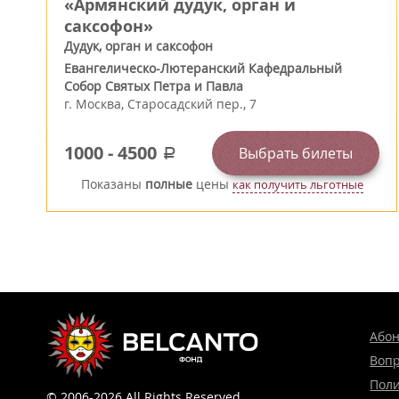
«Армянский дудук, орган и
саксофон»
Дудук, орган и саксофон
Евангелическо-Лютеранский Кафедральный
Собор Святых Петра и Павла
г.
Москва
,
Старосадский пер., 7
1000
-
4500
Выбрать билеты
a
Показаны
полные
цены
как получить льготные
Або
Вопр
Поли
© 2006-2026 All Rights Reserved