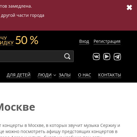
✖
етов замедлена.
 другой части города
Вход
Регистрация
ДЛЯ ДЕТЕЙ
ЛЮДИ
ЗАЛЫ
О НАС
КОНТАКТЫ
Москве
т концерты в Москве, в которых звучит музыка Сержиу и
ице можно посмотреть афишу предстоящих концертов в