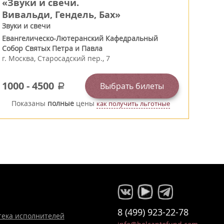
«Звуки и свечи.
Вивальди, Гендель, Бах»
Звуки и свечи
Евангелическо-Лютеранский Кафедральный
Собор Святых Петра и Павла
г.
Москва
,
Старосадский пер., 7
1000
-
4500
Выбрать билеты
a
Показаны
полные
цены
как получить льготные
8 (499) 923-22-78
тека исполнителей