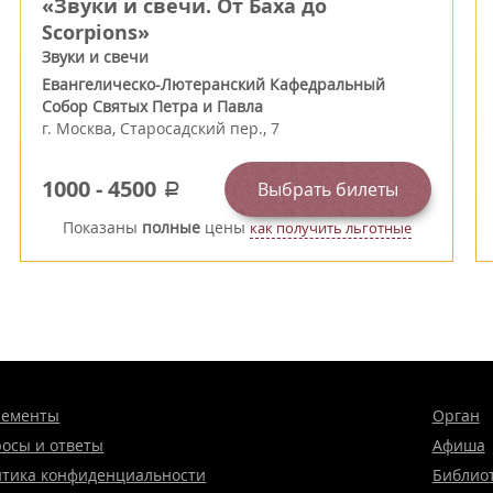
«Звуки и свечи. От Баха до
Scorpions»
Звуки и свечи
Евангелическо-Лютеранский Кафедральный
Собор Святых Петра и Павла
г.
Москва
,
Старосадский пер., 7
1000
-
4500
Выбрать билеты
a
Показаны
полные
цены
как получить льготные
нементы
Орган
осы и ответы
Афиша
тика конфиденциальности
Библио