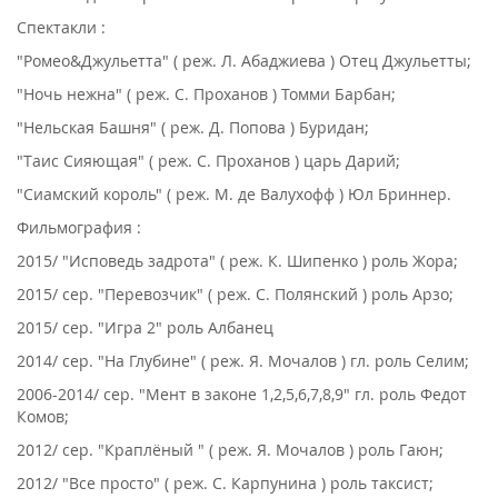
Спектакли :
"Ромео&Джульетта" ( реж. Л. Абаджиева ) Отец Джульетты;
"Ночь нежна" ( реж. С. Проханов ) Томми Барбан;
"Нельская Башня" ( реж. Д. Попова ) Буридан;
"Таис Сияющая" ( реж. С. Проханов ) царь Дарий;
"Сиамский король" ( реж. М. де Валухофф ) Юл Бриннер.
Фильмография :
2015/ "Исповедь задрота" ( реж. К. Шипенко ) роль Жора;
2015/ сер. "Перевозчик" ( реж. С. Полянский ) роль Арзо;
2015/ сер. "Игра 2" роль Албанец
2014/ сер. "На Глубине" ( реж. Я. Мочалов ) гл. роль Селим;
2006-2014/ сер. "Мент в законе 1,2,5,6,7,8,9" гл. роль Федот
Комов;
2012/ сер. "Краплёный " ( реж. Я. Мочалов ) роль Гаюн;
2012/ "Все просто" ( реж. С. Карпунина ) роль таксист;