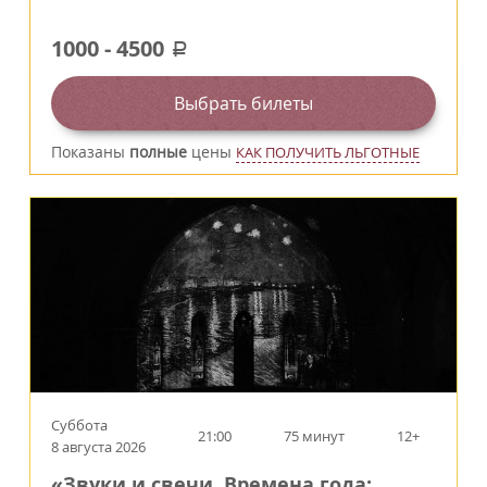
1000
-
4500
a
Выбрать билеты
Показаны
полные
цены
КАК ПОЛУЧИТЬ ЛЬГОТНЫЕ
Суббота
21:00
75 минут
12+
8 августа 2026
«Звуки и свечи. Времена года: