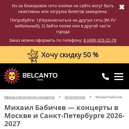
✖
Из-за блокировок сети кнопки на сайте могут быть
неактивны или загрузка билетов замедлена.
Попробуйте: 1)Переключиться на другую сеть (Wi-Fi/
мобильный); 2) Зайти позже или в другой части
города
Заказ можно оформить по телефону:
8 (499) 923-22-78
Хочу скидку 50 %
8 (499) 923-22-78
8 (800) 770-09-71
Афиша классических концертов
Исполнители
Михаил Бабичев
для регионов
с 10:00 до 20:00
Михаил Бабичев — концерты в
Москве и Санкт-Петербурге 2026-
2027