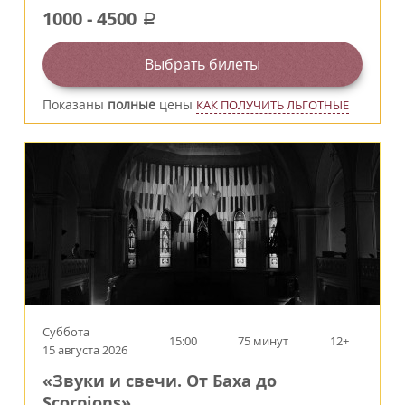
1000
-
4500
a
Выбрать билеты
Показаны
полные
цены
КАК ПОЛУЧИТЬ ЛЬГОТНЫЕ
Суббота
15:00
75 минут
12+
15 августа 2026
«Звуки и свечи. От Баха до
Scorpions»