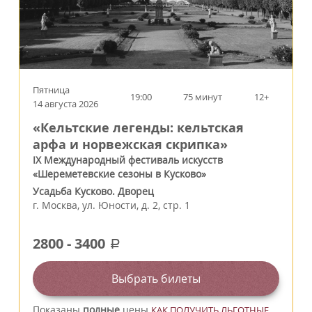
Пятница
19:00
75 минут
12+
14 августа 2026
«Кельтские легенды: кельтская
арфа и норвежская скрипка»
IX Международный фестиваль искусств
«Шереметевские сезоны в Кусково»
Усадьба Кусково. Дворец
г.
Москва
,
ул. Юности, д. 2, стр. 1
2800
-
3400
a
Выбрать билеты
Показаны
полные
цены
КАК ПОЛУЧИТЬ ЛЬГОТНЫЕ