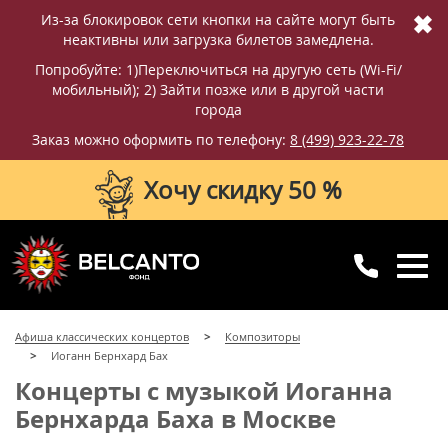
✖
Из-за блокировок сети кнопки на сайте могут быть
неактивны или загрузка билетов замедлена.
Попробуйте: 1)Переключиться на другую сеть (Wi-Fi/
мобильный); 2) Зайти позже или в другой части
города
Заказ можно оформить по телефону:
8 (499) 923-22-78
Хочу скидку 50 %
8 (499) 923-22-78
8 (800) 770-09-71
Афиша классических концертов
Композиторы
для регионов
с 10:00 до 20:00
Иоганн Бернхард Бах
Концерты с музыкой Иоганна
Бернхарда Баха в Москве