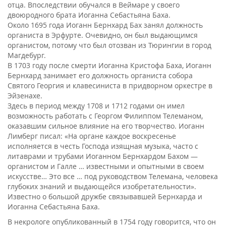
отца. Впоследствии обучался в Веймаре у своего
двоюродного брата Иоганна Себастьяна Баха.
Около 1695 года Иоганн Бернхард Бах занял должность
органиста в Эрфурте. Очевидно, он был выдающимся
органистом, потому что был отозван из Тюрингии в город
Магдебург.
В 1703 году после смерти Иоганна Кристофа Баха, Иоганн
Бернхард занимает его должность органиста собора
Святого Георгия и клавесиниста в придворном оркестре в
Эйзенахе.
Здесь в период между 1708 и 1712 годами он имел
возможность работать с Георгом Филиппом Телеманом,
оказавшим сильное влияние на его творчество. Иоганн
Лимберг писал: «На органе каждое воскресенье
исполняется в честь Господа изящная музыка, часто с
литаврами и трубами Иоганном Бернхардом Бахом —
органистом и Галле … известными и опытными в своем
искусстве… Это все … под руководством Телемана, человека
глубоких знаний и выдающейся изобретательности».
Известно о большой дружбе связывавшей Бернхарда и
Иоганна Себастьяна Баха.
В некрологе опубликованный в 1754 году говорится, что он