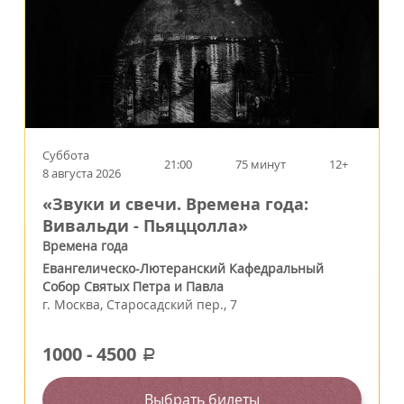
Суббота
21:00
75 минут
12+
8 августа 2026
«Звуки и свечи. Времена года:
Вивальди - Пьяццолла»
Времена года
Евангелическо-Лютеранский Кафедральный
Собор Святых Петра и Павла
г.
Москва
,
Старосадский пер., 7
1000
-
4500
a
Выбрать билеты