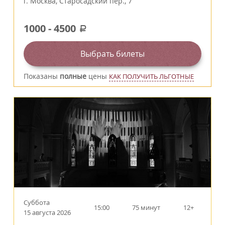
г.
Москва
,
Старосадский пер., 7
1000
-
4500
a
Выбрать билеты
Показаны
полные
цены
КАК ПОЛУЧИТЬ ЛЬГОТНЫЕ
Суббота
15:00
75 минут
12+
15 августа 2026