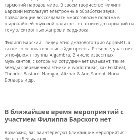
гармоний народов мира. В своем творчестве Филипп
Барский использует электронные обработки звука,
позволяющие воссоздавать многоголосые полотна в
широчайшей звуковой палитре - от этники до вариаций на
тему электронных жанров и хард-рока.
Филипп Барский - лидер этно-джазового трио АрфаБИТ, а
также со-основатель нью-эйдж проекта Presence, участник
этно-фьюжн группы Algambra. В числе известных
музыкантов, с которыми сотрудничает музыкант, такие
звезды современной этники и world music, как Folkbeat,
Theodor Bastard, Namgar, Alizbar & Ann Sannat, Инна
Бондарь и др.
В ближайшее время мероприятий с
участием Филиппа Барского нет
Возможно, вас заинтересуют ближайшие мероприятия
фонда «Бельканто»