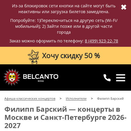
✖
Из-за блокировок сети кнопки на сайте могут быть
неактивны или загрузка билетов замедлена.
Попробуйте: 1)Переключиться на другую сеть (Wi-Fi/
мобильный); 2) Зайти позже или в другой части
города
Заказ можно оформить по телефону:
8 (499) 923-22-78
Хочу скидку 50 %
8 (499) 923-22-78
8 (800) 770-09-71
Афиша классических концертов
Исполнители
Филипп Барский
для регионов
с 10:00 до 20:00
Филипп Барский — концерты в
Москве и Санкт-Петербурге 2026-
2027