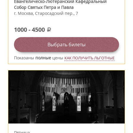
Евангелическо-Лютеранский Кафедральный
Собор Святых Петра и Павла
г.
Москва
,
Старосадский пер., 7
1000
-
4500
a
Выбрать билеты
Показаны
полные
цены
КАК ПОЛУЧИТЬ ЛЬГОТНЫЕ
Пятница