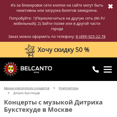
✖
Из-за блокировок сети кнопки на сайте могут быть
неактивны или загрузка билетов замедлена.
Попробуйте: 1)Переключиться на другую сеть (Wi-Fi/
мобильный); 2) Зайти позже или в другой части
города
Заказ можно оформить по телефону:
8 (499) 923-22-78
Хочу скидку 50 %
8 (499) 923-22-78
8 (800) 770-09-71
Афиша классических концертов
Композиторы
для регионов
с 10:00 до 20:00
Дитрих Букстехуде
Концерты с музыкой Дитриха
Букстехуде в Москве