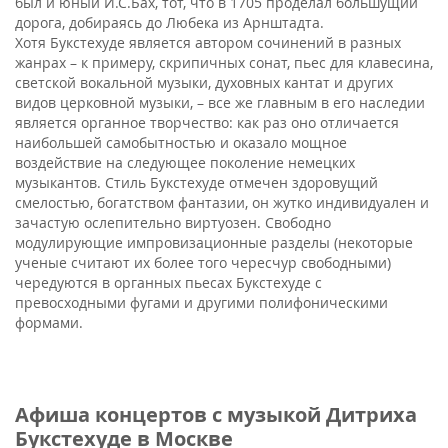
был и юный И.С.Бах, тот, что в 1705 проделал большущий
дорога, добираясь до Любека из Арнштадта.
Хотя Букстехуде является автором сочинений в разных
жанрах – к примеру, скрипичных сонат, пьес для клавесина,
светской вокальной музыки, духовных кантат и других
видов церковной музыки, – все же главным в его наследии
является органное творчество: как раз оно отличается
наибольшей самобытностью и оказало мощное
воздействие на следующее поколение немецких
музыкантов. Стиль Букстехуде отмечен здоровущий
смелостью, богатством фантазии, он жутко индивидуален и
зачастую ослепительно виртуозен. Свободно
модулирующие импровизационные разделы (некоторые
ученые считают их более того чересчур свободными)
чередуются в органных пьесах Букстехуде с
превосходными фугами и другими полифоническими
формами.
Афиша концертов с музыкой Дитриха
Букстехуде в Москве