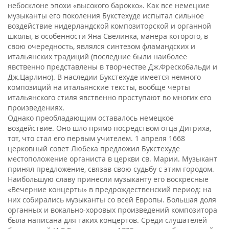
небосклоне эпохи «высокого барокко». Как все немецкие
музыканты его поколения Букстехуде испытал сильное
воздействие нидерландской композиторской и органной
школы, в особенности Яна Свелинка, манера которого, в
свою очередность, являлся синтезом фламандских и
итальянских традиций (последние были наиболее
явственно представлены в творчестве Дж.Фрескобальди и
Дж.Царлино). В наследии Букстехуде имеется немного
композиций на итальянские тексты, вообще черты
итальянского стиля явственно проступают во многих его
произведениях.
Однако преобладающим оставалось немецкое
воздействие. Оно шло прямо посредством отца Дитриха,
тот, что стал его первым учителем. 1 апреля 1668
церковный совет Любека предложил Букстехуде
местоположение органиста в церкви св. Марии. Музыкант
принял предложение, связав свою судьбу с этим городом.
Наибольшую славу принесли музыканту его воскресные
«Вечерние концерты» в предрождественский период: на
них собирались музыканты со всей Европы. Большая доля
органных и вокально-хоровых произведений композитора
была написана для таких концертов. Среди слушателей