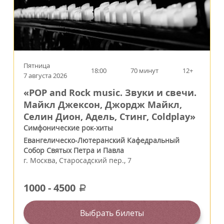
Пятница
18:00
70 минут
12+
7 августа 2026
«POP and Rock music. Звуки и свечи.
Майкл Джексон, Джордж Майкл,
Селин Дион, Адель, Стинг, Coldplay»
Симфонические рок-хиты
Евангелическо-Лютеранский Кафедральный
Собор Святых Петра и Павла
г.
Москва
,
Старосадский пер., 7
1000
-
4500
a
Выбрать билеты