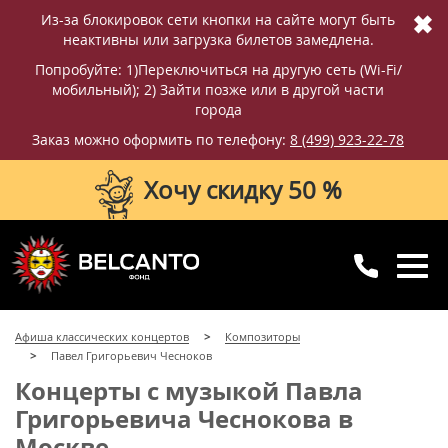
✖
Из-за блокировок сети кнопки на сайте могут быть
неактивны или загрузка билетов замедлена.
Попробуйте: 1)Переключиться на другую сеть (Wi-Fi/
мобильный); 2) Зайти позже или в другой части
города
Заказ можно оформить по телефону:
8 (499) 923-22-78
Хочу скидку 50 %
8 (499) 923-22-78
8 (800) 770-09-71
Афиша классических концертов
Композиторы
для регионов
с 10:00 до 20:00
Павел Григорьевич Чесноков
Концерты с музыкой Павла
Григорьевича Чеснокова в
Москве