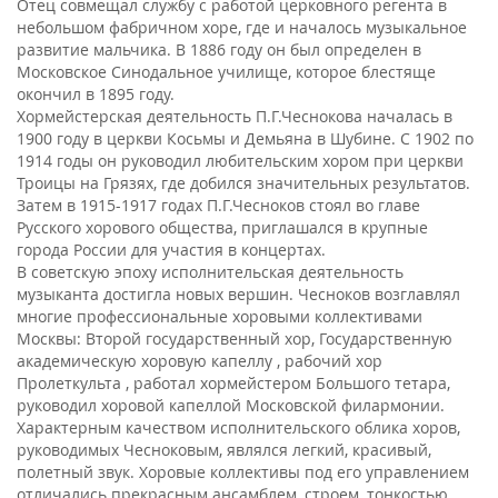
Отец совмещал службу с работой церковного регента в
небольшом фабричном хоре, где и началось музыкальное
развитие мальчика. В 1886 году он был определен в
Московское Синодальное училище, которое блестяще
окончил в 1895 году.
Хормейстерская деятельность П.Г.Чеснокова началась в
1900 году в церкви Косьмы и Демьяна в Шубине. С 1902 по
1914 годы он руководил любительским хором при церкви
Троицы на Грязях, где добился значительных результатов.
Затем в 1915-1917 годах П.Г.Чесноков стоял во главе
Русского хорового общества, приглашался в крупные
города России для участия в концертах.
В советскую эпоху исполнительская деятельность
музыканта достигла новых вершин. Чесноков возглавлял
многие профессиональные хоровыми коллективами
Москвы: Второй государственный хор, Государственную
академическую хоровую капеллу , рабочий хор
Пролеткульта , работал хормейстером Большого тетара,
руководил хоровой капеллой Московской филармонии.
Характерным качеством исполнительского облика хоров,
руководимых Чесноковым, являлся легкий, красивый,
полетный звук. Хоровые коллективы под его управлением
отличались прекрасным ансамблем, строем, тонкостью