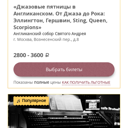
«Джазовые пятницы в
Англиканском. От Джаза до Рока:
Эллингтон, Гершвин, Sting, Queen,
Scorpions»
Англиканский собор Святого Андрея
г.
Москва
,
Вознесенский пер., д.8
2800
-
3600
a
Выбрать билеты
Показаны
полные
цены
КАК ПОЛУЧИТЬ ЛЬГОТНЫЕ
Популярное