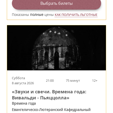
Выбрать билеты
Показаны
полные
цены
КАК ПОЛУЧИТЬ ЛЬГОТНЫЕ
Суббота
21:00
75 минут
12+
8 августа 2026
«Звуки и свечи. Времена года:
Вивальди - Пьяццолла»
Времена года
Евангелическо-Лютеранский Кафедральный