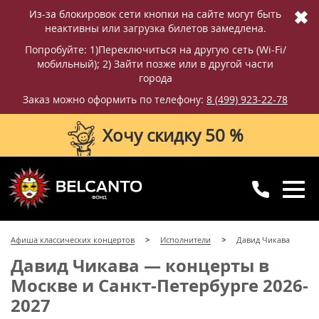
✖
Из-за блокировок сети кнопки на сайте могут быть
неактивны или загрузка билетов замедлена.
Попробуйте: 1)Переключиться на другую сеть (Wi-Fi/
мобильный); 2) Зайти позже или в другой части
города
Заказ можно оформить по телефону:
8 (499) 923-22-78
Хочу скидку 50 %
8 (499) 923-22-78
8 (800) 770-09-71
Афиша классических концертов
Исполнители
Давид Чикава
для регионов
с 10:00 до 20:00
Давид Чикава — концерты в
Москве и Санкт-Петербурге 2026-
2027