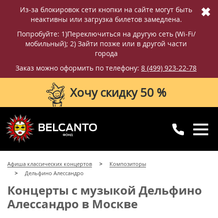
✖
Из-за блокировок сети кнопки на сайте могут быть
неактивны или загрузка билетов замедлена.
Попробуйте: 1)Переключиться на другую сеть (Wi-Fi/
мобильный); 2) Зайти позже или в другой части
города
Заказ можно оформить по телефону:
8 (499) 923-22-78
Хочу скидку 50 %
8 (499) 923-22-78
8 (800) 770-09-71
Афиша классических концертов
Композиторы
для регионов
с 10:00 до 20:00
Дельфино Алессандро
Концерты с музыкой Дельфино
Алессандро в Москве