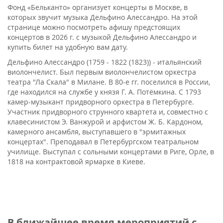
Фонд «Бельканто» организует концерты в Москве, в
которых звучит музыка Дельфино Алессандро. На этой
странице можно посмотреть афишу предстоящих
концертов в 2026 г. с музыкой Дельфино Алессандро и
купить билет на удобную вам дату.
Дельфино Алессандро (1759 - 1822 (1823)) - итальянский
виолончелист. Был первым виолончелистом оркестра
театра "Ла Скала" в Милане. В 80-е гг. поселился в России,
где находился на службе у князя Г. А. Потёмкина. С 1793
камер-музыкант придворного оркестра в Петербурге.
Участник придворного струнного квартета и, совместно с
клавесинистом Э. Ванжурой и арфистом Ж. Б. Кардоном,
камерного ансамбля, выступавшего в "эрмитажных
концертах". Преподавал в Петербургском театральном
училище. Выступал с сольными концертами в Риге, Орле, в
1818 на контрактовой ярмарке в Киеве.
В ближайшее время мероприятий с