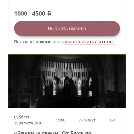
1000
-
4500
a
Выбрать билеты
Показаны
полные
цены
КАК ПОЛУЧИТЬ ЛЬГОТНЫЕ
Суббота
15:00
75 минут
12+
15 августа 2026
«Звуки и свечи. От Баха до