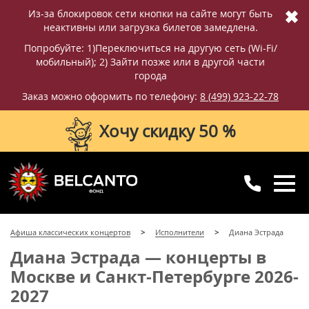
✖
Из-за блокировок сети кнопки на сайте могут быть
неактивны или загрузка билетов замедлена.
Попробуйте: 1)Переключиться на другую сеть (Wi-Fi/
мобильный); 2) Зайти позже или в другой части
города
Заказ можно оформить по телефону:
8 (499) 923-22-78
Хочу скидку 50 %
8 (499) 923-22-78
8 (800) 770-09-71
Афиша классических концертов
Исполнители
Диана Эстрада
для регионов
с 10:00 до 20:00
Диана Эстрада — концерты в
Москве и Санкт-Петербурге 2026-
2027