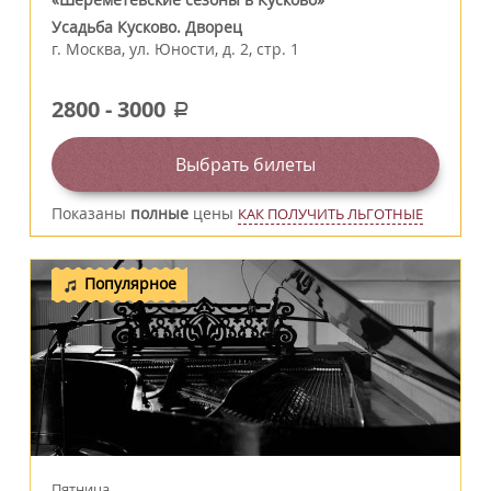
Усадьба Кусково. Дворец
г.
Москва
,
ул. Юности, д. 2, стр. 1
2800
-
3000
a
Выбрать билеты
Показаны
полные
цены
КАК ПОЛУЧИТЬ ЛЬГОТНЫЕ
Популярное
Пятница