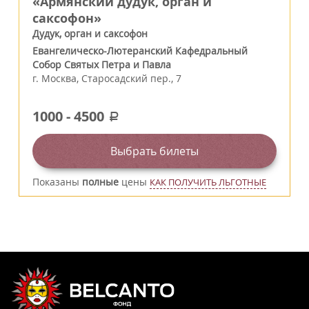
«Армянский дудук, орган и
саксофон»
Дудук, орган и саксофон
Евангелическо-Лютеранский Кафедральный
Собор Святых Петра и Павла
г.
Москва
,
Старосадский пер., 7
1000
-
4500
a
Выбрать билеты
Показаны
полные
цены
КАК ПОЛУЧИТЬ ЛЬГОТНЫЕ