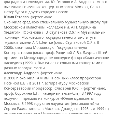
для радио и телевидения. Ю. Геталло и А. Андреев много
выступают в лучших концертных залах Москвы, Санкт -
Петербурга и других городов России.
Юлия Геталло
фортепиано
Окончила среднюю специальную музыкальную школу при
Московском областном колледже им. А.Н. Скрябина
(педагоги: Юрханова Л.В, Ступакова О.Я.) и Музыкальный
колледж Московского государственного института
музыки имени А.Г. Шнитке (класс Ступаковой О.Я.). В
2008г. окончила Московскую Государственную
Консерваторию (класс проф. Рощиной Л.В.). Лауреат III–ей
премии на Международном конкурсе фонда «Классическое
наследие» (1999г.). Выступает с сольными концертами в
разных городах России.
Александр Андреев
фортепиано
В 2008 г. окончил РАМ им. Гнесиных (класс профессора
Носиной В.Б.), в 2011 г. аспирантуру Московской
Консерватории (профессор Слесарев Ю.С. – фортепиано,
проф. Сорокина Е.Г. – камерный ансамбль). В 1997 году
получил II премию на конкурсе «Юные музыканты
Москвы». В 1998 году стал лауреатом фестиваля «Дни
Сергея Рахманинова в Москве». Дважды (в 1998 г. и 1999 г.)
принимал участие в Международных курсах пианистов