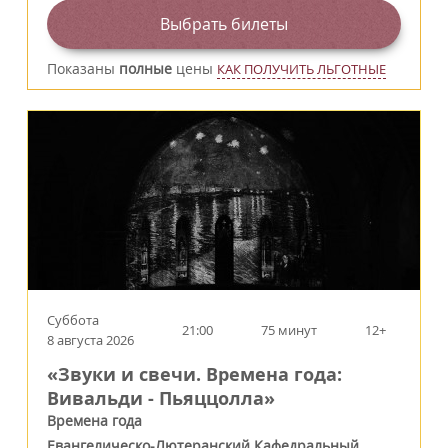
Выбрать билеты
Показаны
полные
цены
КАК ПОЛУЧИТЬ ЛЬГОТНЫЕ
Суббота
21:00
75 минут
12+
8 августа 2026
«Звуки и свечи. Времена года:
Вивальди - Пьяццолла»
Времена года
Евангелическо-Лютеранский Кафедральный