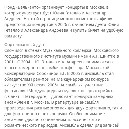
Фонд «Бельканто» организует концерты в Москве, в
которых участвует Дуэт Юлия Геталло и Александр
Андреев. На этой странице можно посмотреть афишу
предстоящих концертов в 2026 г. с участием Дуэта Юлии
Геталло и Александра Андреева и купить билет на удобную
вам дату.
Фортепианный дуэт
Сложился в стенах Музыкального колледжа Московского
государственного института музыки имени А.Г. Шнитке в
2001г. С 2004 г. Ю. Геталло и А. Андреев занимаются в
классе камерного ансамбля профессора Московской
Консерватории Сорокиной Е.Г. В 2005 г. ансамбль стал
обладателем Гран-при на Международном конкурсе
«Искусство XXI века». 2006г. Ансамбль - участник
фестиваля «Международная неделя консерваторий» в
г. Санкт - Петербурге; - дипломант конкурса камерных
ансамблей в г. Москве. В репертуаре ансамбля
произведения разных эпох как для двух фортепиано, так и
для фортепиано в четыре руки. Особое внимание
ансамбль уделяет сочинениям классического и
романтического периодов. Ансамбль сделал ряд записей