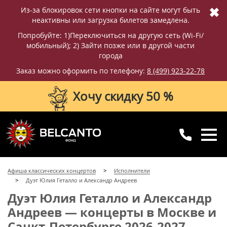
✖
Из-за блокировок сети кнопки на сайте могут быть
неактивны или загрузка билетов замедлена.
Попробуйте: 1)Переключиться на другую сеть (Wi-Fi/
мобильный); 2) Зайти позже или в другой части
города
Заказ можно оформить по телефону:
8 (499) 923-22-78
Хочу скидку 50 %
8 (499) 923-22-78
8 (800) 770-09-71
Афиша классических концертов
Исполнители
для регионов
с 10:00 до 20:00
Дуэт Юлия Геталло и Александр Андреев
Дуэт Юлия Геталло и Александр
Андреев — концерты в Москве и
Санкт-Петербурге 2026-2027