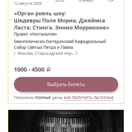
20:30
75 минут
12+
12 августа 2026
«Орган рояль шоу:
Шедевры Поля Мориа, Джеймса
Ласта, Стинга, Эннио Морриконе»
Проект «Ностальгия»
Евангелическо-Лютеранский Кафедральный
Собор Святых Петра и Павла
г.
Москва
,
Старосадский пер., 7
1000
-
4500
a
Выбрать билеты
Показаны
полные
цены
КАК ПОЛУЧИТЬ ЛЬГОТНЫЕ