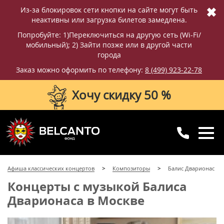
✖
Из-за блокировок сети кнопки на сайте могут быть
неактивны или загрузка билетов замедлена.
Попробуйте: 1)Переключиться на другую сеть (Wi-Fi/
мобильный); 2) Зайти позже или в другой части
города
Заказ можно оформить по телефону:
8 (499) 923-22-78
Хочу скидку 50 %
8 (499) 923-22-78
8 (800) 770-09-71
Афиша классических концертов
Композиторы
Балис Дварионас
для регионов
с 10:00 до 20:00
Концерты с музыкой Балиса
Дварионаса в Москве