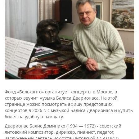
Фонд «Бельканто» организует концерты в Москве, в
которых звучит музыка Балиса Дварионаса. На этой
странице можно посмотреть афишу предстоящих
концертов в 2026 г. с музыкой Балиса Дварионаса и купить
билет на удобную вам дату.
Дварионас Балис Доминико (1904 — 1972) - cоветский
литовский композитор, дирижёр, пианист, педагог,
Заслуженный деятель искусств Литовской ССР (1947).