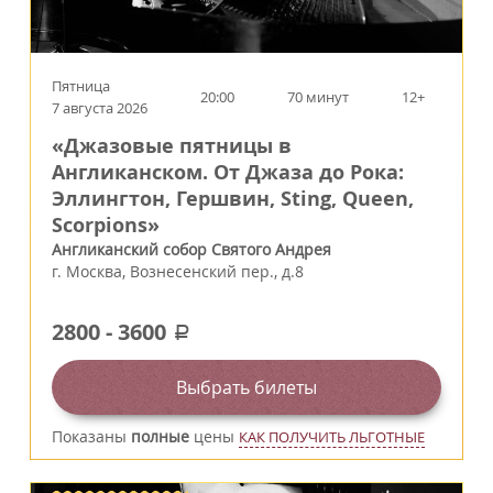
Пятница
20:00
70 минут
12+
7 августа 2026
«Джазовые пятницы в
Англиканском. От Джаза до Рока:
Эллингтон, Гершвин, Sting, Queen,
Scorpions»
Англиканский собор Святого Андрея
г.
Москва
,
Вознесенский пер., д.8
2800
-
3600
a
Выбрать билеты
Показаны
полные
цены
КАК ПОЛУЧИТЬ ЛЬГОТНЫЕ