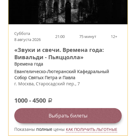
Суббота
21:00
75 минут
12+
8 августа 2026
«Звуки и свечи. Времена года:
Вивальди - Пьяццолла»
Времена года
Евангелическо-Лютеранский Кафедральный
Собор Святых Петра и Павла
г.
Москва
,
Старосадский пер., 7
1000
-
4500
a
Выбрать билеты
Показаны
полные
цены
КАК ПОЛУЧИТЬ ЛЬГОТНЫЕ