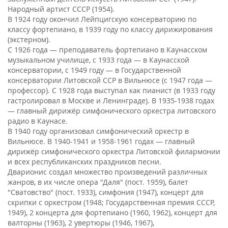
Народный артист СССР (1954).
В 1924 году окончил Лейпцигскую консерваторию по
классу фортепиано, в 1939 году по классу дирижирования
(экстерном).
С 1926 года — преподаватель фортепиано в Каунасском
музыкальном училище, с 1933 года — в Каунасской
консерватории, с 1949 году — в Государственной
консерватории Литовской ССР в Вильнюсе (с 1947 года —
профессор). С 1928 года выступал как пианист (в 1933 году
гастролировал в Москве и Ленинграде). В 1935-1938 годах
— главный дирижёр симфонического оркестра литовского
радио в Каунасе.
В 1940 году организовал симфонический оркестр в
Вильнюсе. В 1940-1941 и 1958-1961 годах — главный
дирижёр симфонического оркестра Литовской филармонии
и всех республиканских праздников песни.
Дварионис создал множество произведений различных
жанров, в их числе опера "Даля" (пост. 1959), балет
"Сватовство" (пост. 1933), симфония (1947), концерт для
скрипки с оркестром (1948; Государственная премия СССР,
1949), 2 концерта для фортепиано (1960, 1962), концерт для
валторны (1963), 2 увертюры (1946, 1967),