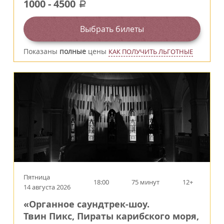
1000
-
4500
a
Выбрать билеты
Показаны
полные
цены
КАК ПОЛУЧИТЬ ЛЬГОТНЫЕ
Пятница
18:00
75 минут
12+
14 августа 2026
«Органное саундтрек-шоу.
Твин Пикс, Пираты карибского моря,