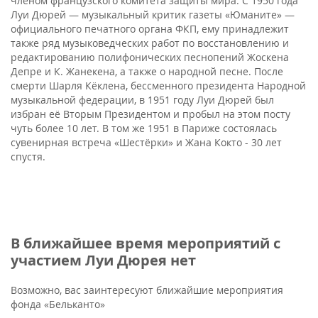
членом французского комитета защиты мира. С 1950 года
Луи Дюрей — музыкальный критик газеты «Юманите» —
официального печатного органа ФКП, ему принадлежит
также ряд музыковедческих работ по восстановлению и
редактированию полифонических песнопений Жоскена
Депре и К. Жанекена, a также o народной песне. После
смерти Шарля Кёклена, бессменного президента Народной
музыкальной федерации, в 1951 году Луи Дюрей был
избран её Вторым Президентом и пробыл на этом посту
чуть более 10 лет. В том же 1951 в Париже состоялась
сувенирная встреча «Шестёрки» и Жана Кокто - 30 лет
спустя.
В ближайшее время мероприятий с
участием Луи Дюрея нет
Возможно, вас заинтересуют ближайшие мероприятия
фонда «Бельканто»