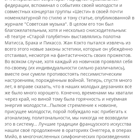
федерации, вспоминал о событиях своей молодости и
совместных концертах группы «Шести» в своей почти
номенклатурной по стилю и тону статье, опубликованной в
журнале "Советская музыка". В целом его тон был
благожелательным, хотя и несколько снисходительным:
«В театре «Старой голубятни» выставлялись полотна
Матисса, Брака и Пикассо. Жан Кокто пытался извлечь из
всего этого новые законы эстетики, которые он убеждённо
отстаивал, несмотря на фантастичность своих прожектов.
Во всяком случае, хотя каждый из новичков проявлял себя
по-своему, (их индивидуальности сильно различались),
вместе они сумели противостоять пессимистическим
настроениям, порождённым войной. Теперь, спустя много
лет, я вправе сказать, что в наших молодых дерзаниях всё
же было много хорошего. Конечно, временами мы хватали
через край, но виной тому была горячность и неуёмная
энергия молодости...Пылкое стремление к новизне,
присущее молодости, порой побуждало нас прибегать к
атонализму, политональности, мы никогда не возводили
это в систему... Лучшие традиции французского искусства
нашли своё продолжение в ораториях Онеггера, в операх
Мийо, в многочисленных симфонических произведениях