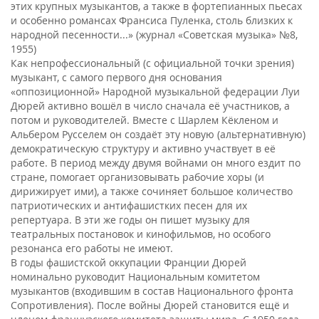
этих крупных музыкантов, а также в фортепианных пьесах
и особенно романсах Франсиса Пуленка, столь близких к
народной песенности...» (журнал «Советская музыка» №8,
1955)
Как непрофессиональный (с официальной точки зрения)
музыкант, с самого первого дня основания
«оппозиционной» Народной музыкальной федерации Луи
Дюрей активно вошёл в число сначала её участников, а
потом и руководителей. Вместе с Шарлем Кёкленом и
Альбером Русселем он создаёт эту новую (альтернативную)
демократическую структуру и активно участвует в её
работе. В период между двумя войнами он много ездит по
стране, помогает организовывать рабочие хоры (и
дирижирует ими), а также сочиняет большое количество
патриотических и антифашистких песен для их
репертуара. В эти же годы он пишет музыку для
театральных постановок и кинофильмов, но особого
резонанса его работы не имеют.
В годы фашистской оккупации Франции Дюрей
номинально руководит Национальным комитетом
музыкантов (входившим в состав Национального фронта
Сопротивления). После войны Дюрей становится ещё и