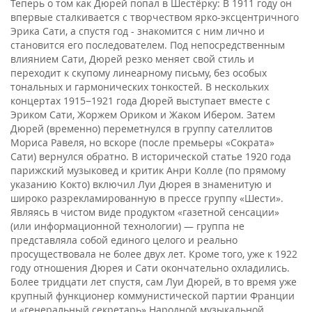
Теперь о том как Дюрей попал в Шестёрку: В 1911 году он
впервые сталкивается с творчеством ярко-эксцентричного
Эрика Сати, а спустя год - знакомится с ним лично и
становится его последователем. Под непосредственным
влиянием Сати, Дюрей резко меняет свой стиль и
переходит к скупому линеарному письму, без особых
тональных и гармонических тонкостей. В нескольких
концертах 1915−1921 года Дюрей выступает вместе с
Эриком Сати, Жоржем Ориком и Жаком Ибером. Затем
Дюрей (временно) переметнулся в группу сателлитов
Мориса Равеля, но вскоре (после премьеры «Сократа»
Сати) вернулся обратно. В исторической статье 1920 года
парижский музыковед и критик Анри Колле (по прямому
указанию Кокто) включил Луи Дюрея в знаменитую и
широко разрекламированную в прессе группу «Шести».
Являясь в чистом виде продуктом «газетной сенсации»
(или информационной технологии) — группа не
представляла собой единого целого и реально
просуществовала не более двух лет. Кроме того, уже к 1922
году отношения Дюрея и Сати окончательно охладились.
Более тридцати лет спустя, сам Луи Дюрей, в то время уже
крупный функционер коммунистической партии Франции
и «генеральный секретарь» Народной музыкальной