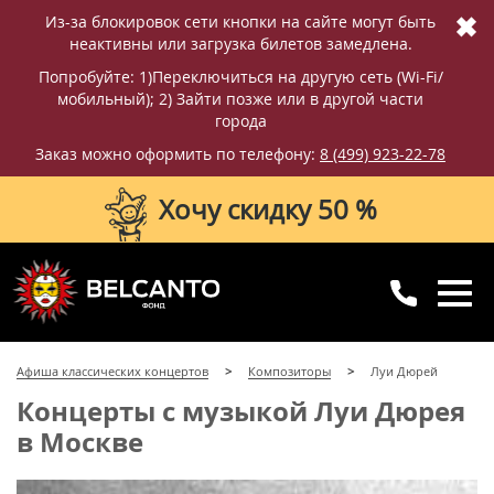
✖
Из-за блокировок сети кнопки на сайте могут быть
неактивны или загрузка билетов замедлена.
Попробуйте: 1)Переключиться на другую сеть (Wi-Fi/
мобильный); 2) Зайти позже или в другой части
города
Заказ можно оформить по телефону:
8 (499) 923-22-78
Хочу скидку 50 %
8 (499) 923-22-78
8 (800) 770-09-71
Афиша классических концертов
Композиторы
Луи Дюрей
для регионов
с 10:00 до 20:00
Концерты с музыкой Луи Дюрея
в Москве