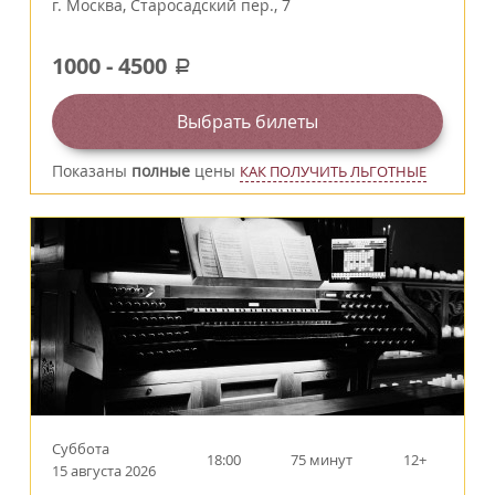
г.
Москва
,
Старосадский пер., 7
1000
-
4500
a
Выбрать билеты
Показаны
полные
цены
КАК ПОЛУЧИТЬ ЛЬГОТНЫЕ
Суббота
18:00
75 минут
12+
15 августа 2026