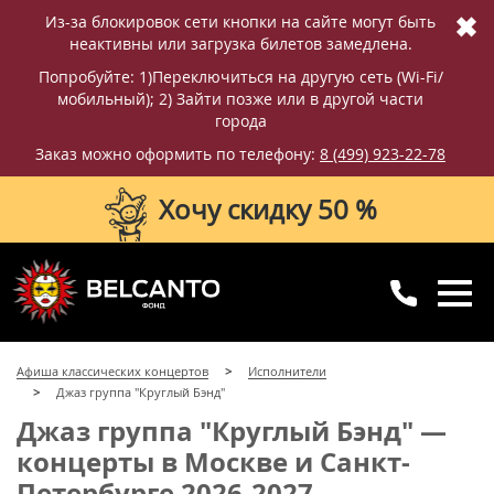
✖
Из-за блокировок сети кнопки на сайте могут быть
неактивны или загрузка билетов замедлена.
Попробуйте: 1)Переключиться на другую сеть (Wi-Fi/
мобильный); 2) Зайти позже или в другой части
города
Заказ можно оформить по телефону:
8 (499) 923-22-78
Хочу скидку 50 %
8 (499) 923-22-78
8 (800) 770-09-71
Афиша классических концертов
Исполнители
для регионов
с 10:00 до 20:00
Джаз группа "Круглый Бэнд"
Джаз группа "Круглый Бэнд" —
концерты в Москве и Санкт-
Петербурге 2026-2027