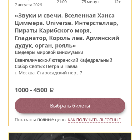
21:00
75 минут
12+
7 августа 2026
«Звуки и свечи. Вселенная Ханса
Циммера. Universe. Интерстеллар,
Пираты Карибского моря,
Гладиатор, Король лев. Армянский
дудук, орган, рояль»
Шедевры мировой киномузыки
Евангелическо-Лютеранский Кафедральный
Собор Святых Петра и Павла
г.
Москва
,
Старосадский пер., 7
1000
-
4500
a
Выбрать билеты
Показаны
полные
цены
КАК ПОЛУЧИТЬ ЛЬГОТНЫЕ