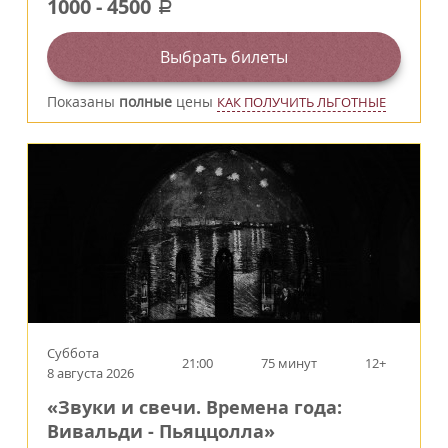
1000
-
4500
a
Выбрать билеты
Показаны
полные
цены
КАК ПОЛУЧИТЬ ЛЬГОТНЫЕ
Суббота
21:00
75 минут
12+
8 августа 2026
«Звуки и свечи. Времена года:
Вивальди - Пьяццолла»