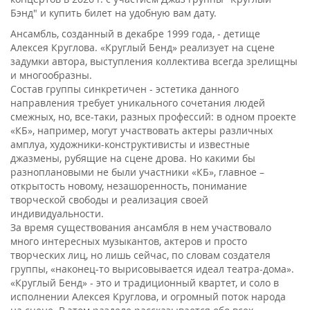
Бэнд" и купить билет на удобную вам дату.
Ансамбль, созданный в декабре 1999 года, - детище
Алексея Круглова. «Круглый Бенд» реализует на сцене
задумки автора, выступления коллектива всегда зрелищны
и многообразны.
Состав группы синкретичен - эстетика данного
направления требует уникального сочетания людей
смежных, но, все-таки, разных профессий: в одном проекте
«КБ», например, могут участвовать актеры различных
амплуа, художники-конструктивисты и известные
джазмены, рубящие на сцене дрова. Но какими бы
разноплановыми не были участники «КБ», главное –
открытость новому, незашоренность, понимание
творческой свободы и реализация своей
индивидуальности.
За время существования ансамбля в нем участвовало
много интересных музыкантов, актеров и просто
творческих лиц, но лишь сейчас, по словам создателя
группы, «наконец-то вырисовывается идеал театра-дома».
«Круглый Бенд» - это и традиционный квартет, и соло в
исполнении Алексея Круглова, и огромный поток народа