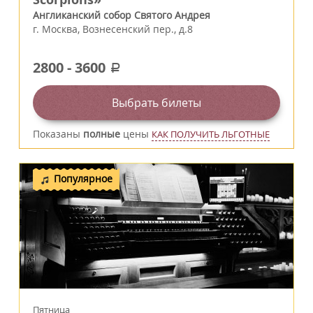
Англиканский собор Святого Андрея
г.
Москва
,
Вознесенский пер., д.8
2800
-
3600
a
Выбрать билеты
Показаны
полные
цены
КАК ПОЛУЧИТЬ ЛЬГОТНЫЕ
Популярное
Пятница