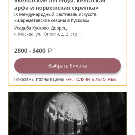
«Кельтские легенды: кельтская
арфа и норвежская скрипка»
IX Международный фестиваль искусств
«Шереметевские сезоны в Кусково»
Усадьба Кусково. Дворец
г.
Москва
,
ул. Юности, д. 2, стр. 1
2800
-
3400
a
Выбрать билеты
Показаны
полные
цены
КАК ПОЛУЧИТЬ ЛЬГОТНЫЕ