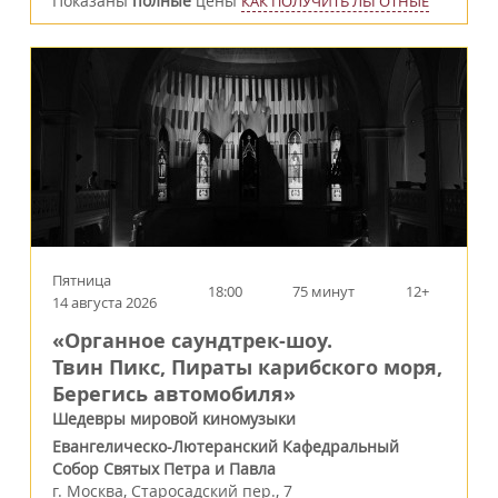
Показаны
полные
цены
КАК ПОЛУЧИТЬ ЛЬГОТНЫЕ
Пятница
18:00
75 минут
12+
14 августа 2026
«Органное саундтрек-шоу.
Твин Пикс, Пираты карибского моря,
Берегись автомобиля»
Шедевры мировой киномузыки
Евангелическо-Лютеранский Кафедральный
Собор Святых Петра и Павла
г.
Москва
,
Старосадский пер., 7