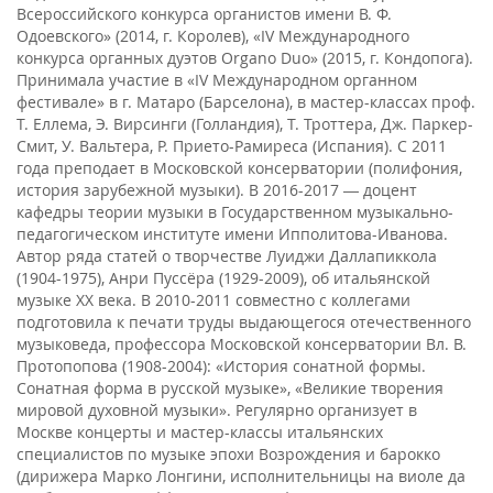
Всероссийского конкурса органистов имени В. Ф.
Одоевского» (2014, г. Королев), «IV Международного
конкурса органных дуэтов Organo Duo» (2015, г. Кондопога).
Принимала участие в «IV Международном органном
фестивале» в г. Матаро (Барселона), в мастер-классах проф.
Т. Еллема, Э. Вирсинги (Голландия), Т. Троттера, Дж. Паркер-
Смит, У. Вальтера, Р. Прието-Рамиреса (Испания). С 2011
года преподает в Московской консерватории (полифония,
история зарубежной музыки). В 2016-2017 ― доцент
кафедры теории музыки в Государственном музыкально-
педагогическом институте имени Ипполитова-Иванова.
Автор ряда статей о творчестве Луиджи Даллапиккола
(1904-1975), Анри Пуссёра (1929-2009), об итальянской
музыке ХХ века. В 2010-2011 совместно с коллегами
подготовила к печати труды выдающегося отечественного
музыковеда, профессора Московской консерватории Вл. В.
Протопопова (1908-2004): «История сонатной формы.
Сонатная форма в русской музыке», «Великие творения
мировой духовной музыки». Регулярно организует в
Москве концерты и мастер-классы итальянских
специалистов по музыке эпохи Возрождения и барокко
(дирижера Марко Лонгини, исполнительницы на виоле да