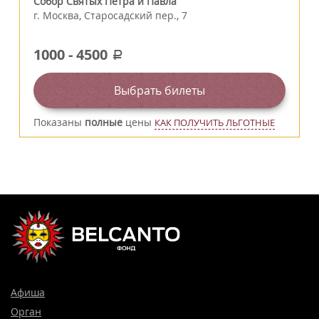
Собор Святых Петра и Павла
г.
Москва
,
Старосадский пер., 7
1000
-
4500
a
Выбрать билеты
Показаны
полные
цены
КАК ПОЛУЧИТЬ ЛЬГОТНЫЕ
Афиша
Орган