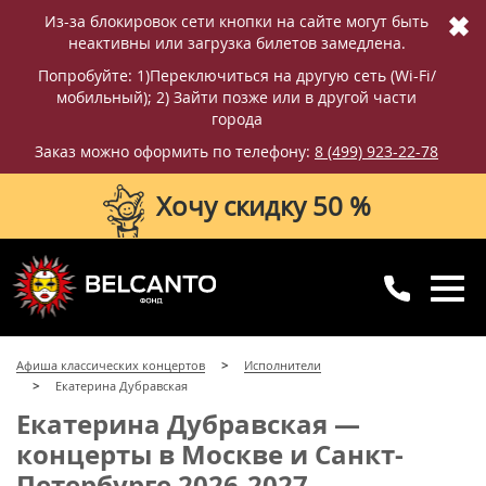
✖
Из-за блокировок сети кнопки на сайте могут быть
неактивны или загрузка билетов замедлена.
Попробуйте: 1)Переключиться на другую сеть (Wi-Fi/
мобильный); 2) Зайти позже или в другой части
города
Заказ можно оформить по телефону:
8 (499) 923-22-78
Хочу скидку 50 %
8 (499) 923-22-78
8 (800) 770-09-71
Афиша классических концертов
Исполнители
для регионов
с 10:00 до 20:00
Екатерина Дубравская
Екатерина Дубравская —
концерты в Москве и Санкт-
Петербурге 2026-2027