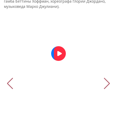
гамба Беттины Хоффман, хореографа Глории Джордано,
музыковеда Марко Джулиани).