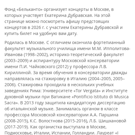
Фонд «Бельканто» организует концерты в Москве, в
которых участвует Екатерина Дубравская. На этой
странице можно посмотреть афишу предстоящих
концертов в 2026 г. с участием Екатерины Дубравской и
купить билет на удобную вам дату.
Родилась в Москве. С отличием окончила фортепианный
факультет музыкального училища имени М.М. Ипполитова-
Иванова (1998–2002), историко-теоретический факультет
(2003–2009) и аспирантуру Московской консерватории
имени П.И. Чайковского (2012) у профессора Л.В.
Кириллиной. За время обучения в консерватории дважды
направлялась на стажировку в Италию (2004–2005, 2005–
2006). Стажировка проходила в нескольких учебных
заведениях Рима: Университете «Tor Vergata» и Институте
духовной музыки при Ватикане «Pontificio Istituto di Musica
Sacra». В 2013 году защитила кандидатскую диссертацию
об итальянской музыке. Занималась органом в классе
профессора Московской консерватории А.А. Паршина
(2008-2015), К.С. Волостнова (2015-2016), Л.Б. Шишхановой
(2017-2019). Как органистка выступала в Москве,
Подмосковье, Италии, Испании, Голландии. Лауреат «I