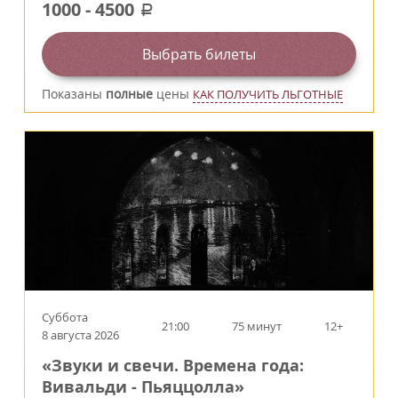
1000
-
4500
a
Выбрать билеты
Показаны
полные
цены
КАК ПОЛУЧИТЬ ЛЬГОТНЫЕ
Суббота
21:00
75 минут
12+
8 августа 2026
«Звуки и свечи. Времена года:
Вивальди - Пьяццолла»