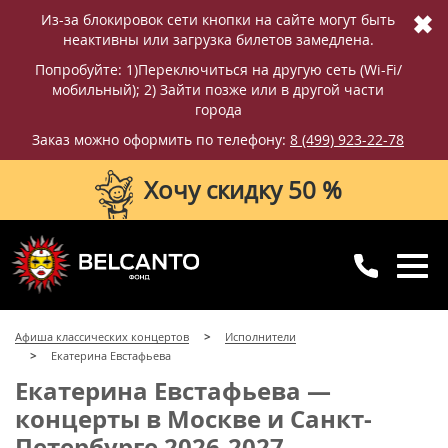
✖
Из-за блокировок сети кнопки на сайте могут быть
неактивны или загрузка билетов замедлена.
Попробуйте: 1)Переключиться на другую сеть (Wi-Fi/
мобильный); 2) Зайти позже или в другой части
города
Заказ можно оформить по телефону:
8 (499) 923-22-78
Хочу скидку 50 %
8 (499) 923-22-78
8 (800) 770-09-71
Афиша классических концертов
Исполнители
для регионов
с 10:00 до 20:00
Екатерина Евстафьева
Екатерина Евстафьева —
концерты в Москве и Санкт-
Петербурге 2026-2027