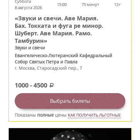
Суббота
15:00
75 минут
12+
8 августа 2026
«Звуки и свечи. Аве Мария.
Бах. Токката и фуга ре минор.
Шуберт. Аве Мария. Рамо.
Тамбурин»
Звуки и свечи
Евангелическо-Лютеранский Кафедральный
Собор Святых Петра и Павла
г.
Москва
,
Старосадский пер., 7
1000
-
4500
a
Выбрать билеты
Показаны
полные
цены
КАК ПОЛУЧИТЬ ЛЬГОТНЫЕ