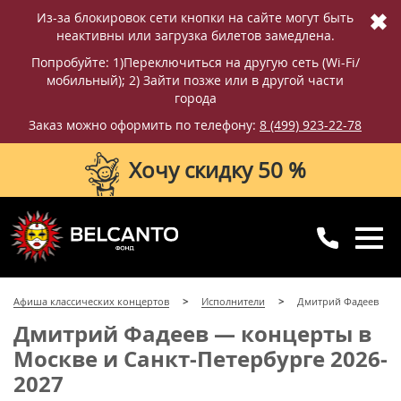
✖
Из-за блокировок сети кнопки на сайте могут быть
неактивны или загрузка билетов замедлена.
Попробуйте: 1)Переключиться на другую сеть (Wi-Fi/
мобильный); 2) Зайти позже или в другой части
города
Заказ можно оформить по телефону:
8 (499) 923-22-78
Хочу скидку 50 %
8 (499) 923-22-78
8 (800) 770-09-71
Афиша классических концертов
Исполнители
Дмитрий Фадеев
для регионов
с 10:00 до 20:00
Дмитрий Фадеев — концерты в
Москве и Санкт-Петербурге 2026-
2027