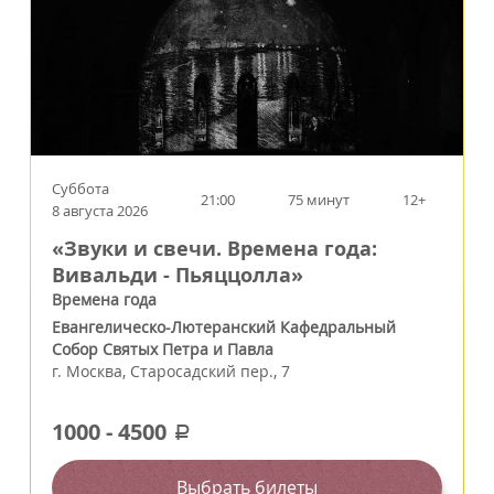
Суббота
21:00
75 минут
12+
8 августа 2026
«Звуки и свечи. Времена года:
Вивальди - Пьяццолла»
Времена года
Евангелическо-Лютеранский Кафедральный
Собор Святых Петра и Павла
г.
Москва
,
Старосадский пер., 7
1000
-
4500
a
Выбрать билеты