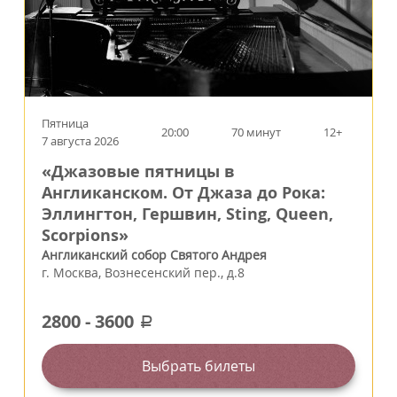
Пятница
20:00
70 минут
12+
7 августа 2026
«Джазовые пятницы в
Англиканском. От Джаза до Рока:
Эллингтон, Гершвин, Sting, Queen,
Scorpions»
Англиканский собор Святого Андрея
г.
Москва
,
Вознесенский пер., д.8
2800
-
3600
a
Выбрать билеты