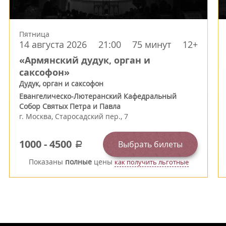
Пятница
14 августа 2026
21:00
75 минут
12+
«Армянский дудук, орган и
саксофон»
Дудук, орган и саксофон
Евангелическо-Лютеранский Кафедральный
Собор Святых Петра и Павла
г.
Москва
,
Старосадский пер., 7
1000
-
4500
Выбрать билеты
a
Показаны
полные
цены
как получить льготные