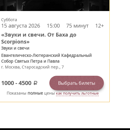
Суббота
15 августа 2026
15:00
75 минут
12+
«Звуки и свечи. От Баха до
Scorpions»
Звуки и свечи
Евангелическо-Лютеранский Кафедральный
Собор Святых Петра и Павла
г.
Москва
,
Старосадский пер., 7
1000
-
4500
Выбрать билеты
a
Показаны
полные
цены
как получить льготные