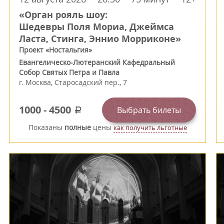
«Орган рояль шоу:
Шедевры Поля Мориа, Джеймса
Ласта, Стинга, Эннио Морриконе»
Проект «Ностальгия»
Евангелическо-Лютеранский Кафедральный
Собор Святых Петра и Павла
г.
Москва
,
Старосадский пер., 7
1000
-
4500
Выбрать билеты
a
Показаны
полные
цены
как получить льготные