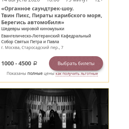
«Органное саундтрек-шоу.
Твин Пикс, Пираты карибского моря,
Берегись автомобиля»
Шедевры мировой киномузыки
Евангелическо-Лютеранский Кафедральный
Собор Святых Петра и Павла
г.
Москва
,
Старосадский пер., 7
1000
-
4500
Выбрать билеты
a
Показаны
полные
цены
как получить льготные