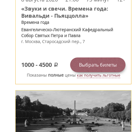
«Звуки и свечи. Времена года:
Вивальди - Пьяццолла»
Времена года
Евангелическо-Лютеранский Кафедральный
Собор Святых Петра и Павла
г.
Москва
,
Старосадский пер., 7
1000
-
4500
Выбрать билеты
a
Показаны
полные
цены
как получить льготные