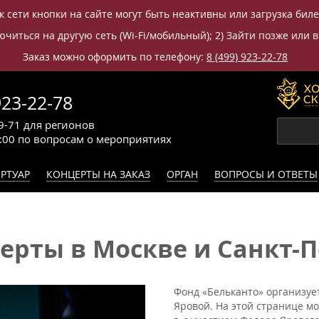
к сети кнопки на сайте могут быть неактивны или загрузка бил
читься на другую сеть (Wi-Fi/мобильный); 2) Зайти позже или в
Заказ можно оформить по телефону:
8 (499) 923-22-78
923-22-78
9-71
для регионов
0:00
по вопросам
о мероприятиях
РТУАР
КОНЦЕРТЫ НА ЗАКАЗ
ОРГАН
ВОПРОСЫ И ОТВЕТЫ
рты в Москве и Санкт-Пе
Фонд «Бельканто» организует
Яровой. На этой странице м