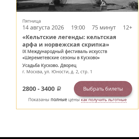
Пятница
14 августа 2026
19:00
75 минут
12+
«Кельтские легенды: кельтская
арфа и норвежская скрипка»
IX Международный фестиваль искусств
«Шереметевские сезоны в Кусково»
Усадьба Кусково. Дворец
г.
Москва
,
ул. Юности, д. 2, стр. 1
2800
-
3400
Выбрать билеты
a
Показаны
полные
цены
как получить льготные