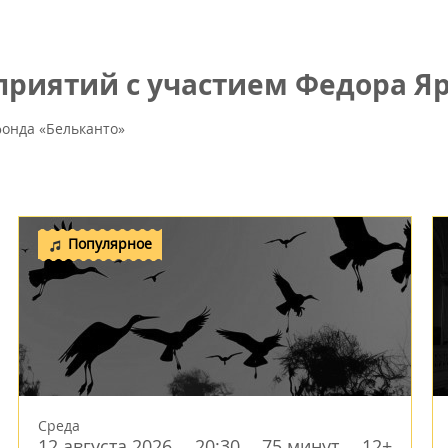
риятий с участием Федора Яр
онда «Бельканто»
Популярное
Среда
12 августа 2026
20:30
75 минут
12+