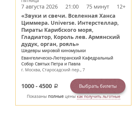
Пятница
7 августа 2026
21:00
75 минут
12+
«Звуки и свечи. Вселенная Ханса
Циммера. Universe. Интерстеллар,
Пираты Карибского моря,
Гладиатор, Король лев. Армянский
дудук, орган, рояль»
Шедевры мировой киномузыки
Евангелическо-Лютеранский Кафедральный
Собор Святых Петра и Павла
г.
Москва
,
Старосадский пер., 7
1000
-
4500
Выбрать билеты
a
Показаны
полные
цены
как получить льготные