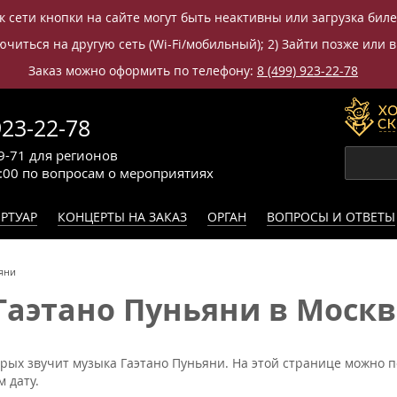
к сети кнопки на сайте могут быть неактивны или загрузка бил
читься на другую сеть (Wi-Fi/мобильный); 2) Зайти позже или в
Заказ можно оформить по телефону:
8 (499) 923-22-78
923-22-78
9-71
для регионов
0:00
по вопросам
о мероприятиях
РТУАР
КОНЦЕРТЫ НА ЗАКАЗ
ОРГАН
ВОПРОСЫ И ОТВЕТЫ
яни
Гаэтано Пуньяни в Москв
орых звучит музыка Гаэтано Пуньяни. На этой странице можно п
 дату.