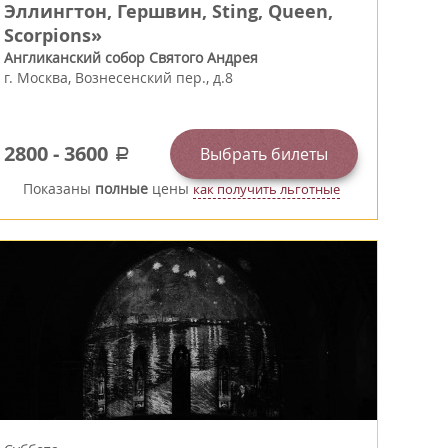
Эллингтон, Гершвин, Sting, Queen,
Scorpions»
Англиканский собор Святого Андрея
г.
Москва
,
Вознесенский пер., д.8
2800
-
3600
Выбрать билеты
a
Показаны
полные
цены
как получить льготные