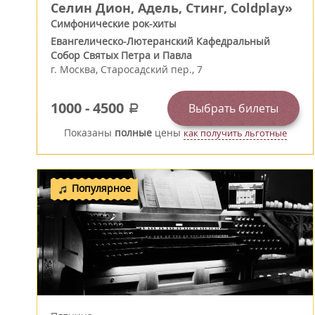
Селин Дион, Адель, Стинг, Coldplay»
Симфонические рок-хиты
Евангелическо-Лютеранский Кафедральный
Собор Святых Петра и Павла
г.
Москва
,
Старосадский пер., 7
1000
-
4500
Выбрать билеты
a
Показаны
полные
цены
как получить льготные
Популярное