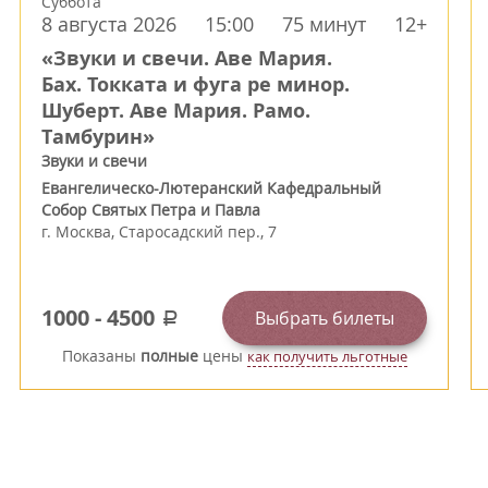
Суббота
8 августа 2026
15:00
75 минут
12+
«Звуки и свечи. Аве Мария.
Бах. Токката и фуга ре минор.
Шуберт. Аве Мария. Рамо.
Тамбурин»
Звуки и свечи
Евангелическо-Лютеранский Кафедральный
Собор Святых Петра и Павла
г.
Москва
,
Старосадский пер., 7
1000
-
4500
Выбрать билеты
a
Показаны
полные
цены
как получить льготные