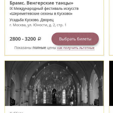
Брамс. Венгерские танцы»
IX Международный фестиваль искусств
«Шереметевские сезоны в Кусково»
Усадьба Кусково. Дворец
г.
Москва
,
ул. Юности, д. 2, стр. 1
2800
-
3200
Выбрать билеты
a
Показаны
полные
цены
как получить льготные