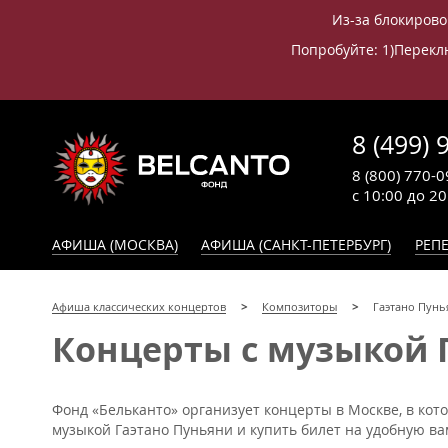
Из-за блокирово
Попробуйте: 1)Переклю
8 (499) 
8 (800) 770-0
с 10:00 до 2
АФИША (МОСКВА)
АФИША (САНКТ-ПЕТЕРБУРГ)
РЕПЕ
Афиша классических концертов
Композиторы
Гаэтано Пунь
Концерты с музыкой 
Фонд «Бельканто» организует концерты в Москве, в кот
музыкой Гаэтано Пуньяни и купить билет на удобную вам