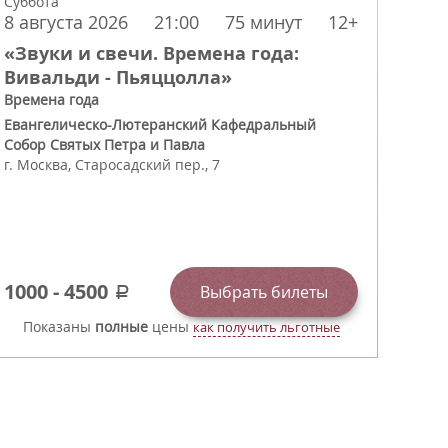
Суббота
8 августа 2026
21:00
75 минут
12+
«Звуки и свечи. Времена года:
Вивальди - Пьяццолла»
Времена года
Евангелическо-Лютеранский Кафедральный
Собор Святых Петра и Павла
г.
Москва
,
Старосадский пер., 7
1000
-
4500
Выбрать билеты
a
Показаны
полные
цены
как получить льготные