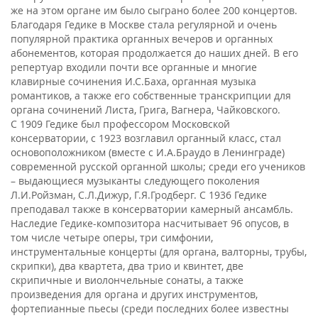
же на этом органе им было сыграно более 200 концертов.
Благодаря Гедике в Москве стала регулярной и очень
популярной практика органных вечеров и органных
абонементов, которая продолжается до наших дней. В его
репертуар входили почти все органные и многие
клавирные сочинения И.С.Баха, органная музыка
романтиков, а также его собственные транскрипции для
органа сочинений Листа, Грига, Вагнера, Чайковского.
С 1909 Гедике был профессором Московской
консерватории, с 1923 возглавил органный класс, стал
основоположником (вместе с И.А.Браудо в Ленинграде)
современной русской органной школы; среди его учеников
– выдающиеся музыканты следующего поколения
Л.И.Ройзман, С.Л.Дижур, Г.Я.Гродберг. С 1936 Гедике
преподавал также в консерватории камерный ансамбль.
Наследие Гедике-композитора насчитывает 96 опусов, в
том числе четыре оперы, три симфонии,
инструментальные концерты (для органа, валторны, трубы,
скрипки), два квартета, два трио и квинтет, две
скрипичные и виолончельные сонаты, а также
произведения для органа и других инструментов,
фортепианные пьесы (среди последних более известны