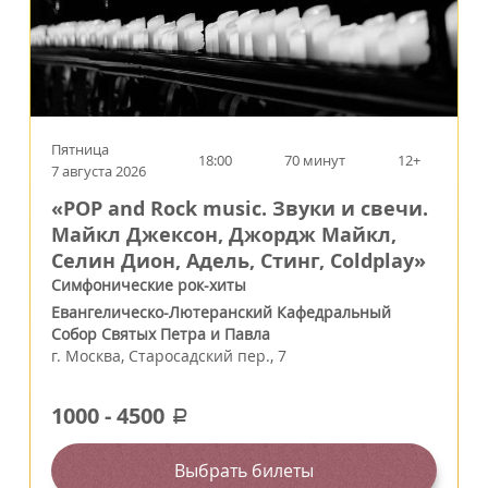
Пятница
18:00
70 минут
12+
7 августа 2026
«POP and Rock music. Звуки и свечи.
Майкл Джексон, Джордж Майкл,
Селин Дион, Адель, Стинг, Coldplay»
Симфонические рок-хиты
Евангелическо-Лютеранский Кафедральный
Собор Святых Петра и Павла
г.
Москва
,
Старосадский пер., 7
1000
-
4500
a
Выбрать билеты