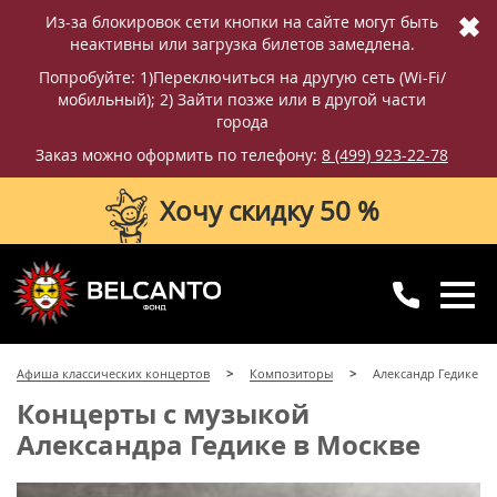
✖
Из-за блокировок сети кнопки на сайте могут быть
неактивны или загрузка билетов замедлена.
Попробуйте: 1)Переключиться на другую сеть (Wi-Fi/
мобильный); 2) Зайти позже или в другой части
города
Заказ можно оформить по телефону:
8 (499) 923-22-78
Хочу скидку 50 %
8 (499) 923-22-78
8 (800) 770-09-71
Афиша классических концертов
Композиторы
Александр Гедике
для регионов
с 10:00 до 20:00
Концерты с музыкой
Александра Гедике в Москве