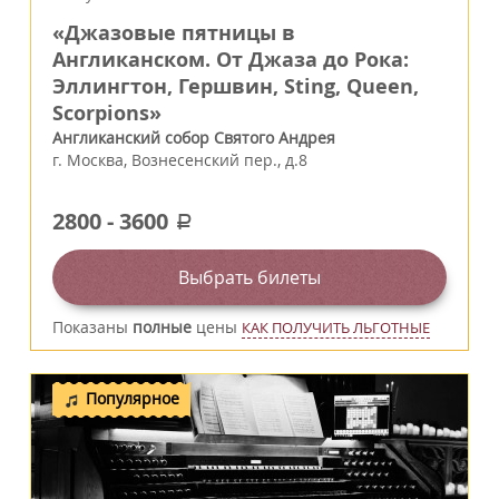
«Джазовые пятницы в
Англиканском. От Джаза до Рока:
Эллингтон, Гершвин, Sting, Queen,
Scorpions»
Англиканский собор Святого Андрея
г.
Москва
,
Вознесенский пер., д.8
2800
-
3600
a
Выбрать билеты
Показаны
полные
цены
КАК ПОЛУЧИТЬ ЛЬГОТНЫЕ
Популярное