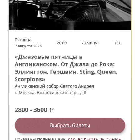
Пятница
20:00
70 минут
12+
7 августа 2026
«Джазовые пятницы в
Англиканском. От Джаза до Рока:
Эллингтон, Гершвин, Sting, Queen,
Scorpions»
Англиканский собор Святого Андрея
г.
Москва
,
Вознесенский пер., д.8
2800
-
3600
a
Выбрать билеты
Показаны
полные
цены
КАК ПОЛУЧИТЬ ЛЬГОТНЫЕ