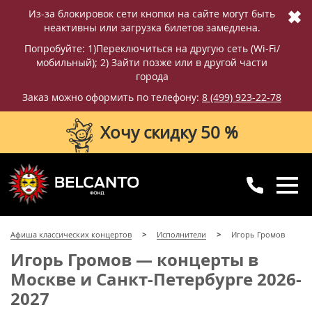
✖
Из-за блокировок сети кнопки на сайте могут быть
неактивны или загрузка билетов замедлена.
Попробуйте: 1)Переключиться на другую сеть (Wi-Fi/
мобильный); 2) Зайти позже или в другой части
города
Заказ можно оформить по телефону:
8 (499) 923-22-78
Хочу скидку 50 %
8 (499) 923-22-78
8 (800) 770-09-71
Афиша классических концертов
Исполнители
Игорь Громов
для регионов
с 10:00 до 20:00
Игорь Громов — концерты в
Москве и Санкт-Петербурге 2026-
2027