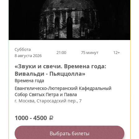
Суббота
21:00
75 минут
12+
8 августа 2026
«Звуки и свечи. Времена года:
Вивальди - Пьяццолла»
Времена года
Евангелическо-Лютеранский Кафедральный
Собор Святых Петра и Павла
г.
Москва
,
Старосадский пер., 7
1000
-
4500
a
Выбрать билеты