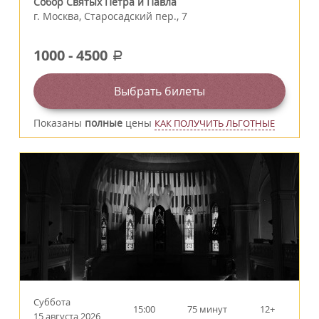
Собор Святых Петра и Павла
г.
Москва
,
Старосадский пер., 7
1000
-
4500
a
Выбрать билеты
Показаны
полные
цены
КАК ПОЛУЧИТЬ ЛЬГОТНЫЕ
Суббота
15:00
75 минут
12+
15 августа 2026