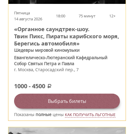
Пятница
18:00
75 минут
12+
14 августа 2026
«Органное саундтрек-шоу.
Твин Пикс, Пираты карибского моря,
Берегись автомобиля»
Шедевры мировой киномузыки
Евангелическо-Лютеранский Кафедральный
Собор Святых Петра и Павла
г.
Москва
,
Старосадский пер., 7
1000
-
4500
a
Выбрать билеты
Показаны
полные
цены
КАК ПОЛУЧИТЬ ЛЬГОТНЫЕ