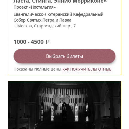
Ласта, Стинга, Эннио Морриконе»
Проект «Ностальгия»
Евангелическо-Лютеранский Кафедральный
Собор Святых Петра и Павла
г.
Москва
,
Старосадский пер., 7
1000
-
4500
a
Выбрать билеты
Показаны
полные
цены
КАК ПОЛУЧИТЬ ЛЬГОТНЫЕ