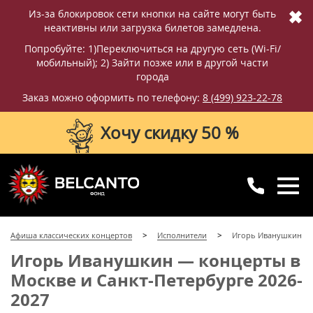
✖
Из-за блокировок сети кнопки на сайте могут быть
неактивны или загрузка билетов замедлена.
Попробуйте: 1)Переключиться на другую сеть (Wi-Fi/
мобильный); 2) Зайти позже или в другой части
города
Заказ можно оформить по телефону:
8 (499) 923-22-78
Хочу скидку 50 %
8 (499) 923-22-78
8 (800) 770-09-71
Афиша классических концертов
Исполнители
Игорь Иванушкин
для регионов
с 10:00 до 20:00
Игорь Иванушкин — концерты в
Москве и Санкт-Петербурге 2026-
2027