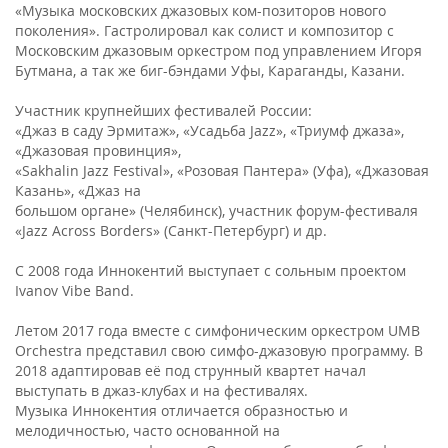
«Музыка московских джазовых ком-позиторов нового
поколения». Гастролировал как солист и композитор с
Московским джазовым оркестром под управлением Игоря
Бутмана, а так же биг-бэндами Уфы, Караганды, Казани.
Участник крупнейших фестивалей России:
«Джаз в саду Эрмитаж», «Усадьба Jazz», «Триумф джаза»,
«Джазовая провинция»,
«Sakhalin Jazz Festival», «Розовая Пантера» (Уфа), «Джазовая
Казань», «Джаз на
большом органе» (Челябинск), участник форум-фестиваля
«Jazz Across Borders» (Санкт-Петербург) и др.
С 2008 года Иннокентий выступает с сольным проектом
Ivanov Vibe Band.
Летом 2017 года вместе с симфоническим оркестром UMB
Orchestra представил свою симфо-джазовую программу. В
2018 адаптировав её под струнный квартет начал
выступать в джаз-клубах и на фестивалях.
Музыка Иннокентия отличается образностью и
мелодичностью, часто основанной на