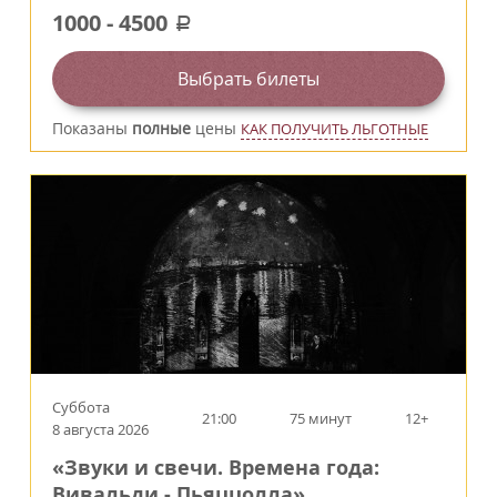
1000
-
4500
a
Выбрать билеты
Показаны
полные
цены
КАК ПОЛУЧИТЬ ЛЬГОТНЫЕ
Суббота
21:00
75 минут
12+
8 августа 2026
«Звуки и свечи. Времена года:
Вивальди - Пьяццолла»