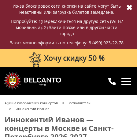
✖
Из-за блокировок сети кнопки на сайте могут быть
неактивны или загрузка билетов замедлена.
Попробуйте: 1)Переключиться на другую сеть (Wi-Fi/
мобильный); 2) Зайти позже или в другой части
города
Заказ можно оформить по телефону:
8 (499) 923-22-78
Хочу скидку 50 %
8 (499) 923-22-78
8 (800) 770-09-71
Афиша классических концертов
Исполнители
для регионов
с 10:00 до 20:00
Иннокентий Иванов
Иннокентий Иванов —
концерты в Москве и Санкт-
Петербурге 2026-2027