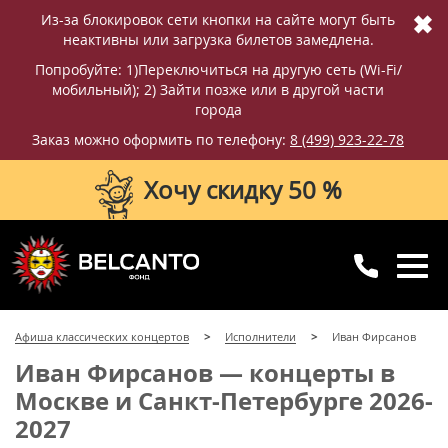
✖
Из-за блокировок сети кнопки на сайте могут быть
неактивны или загрузка билетов замедлена.
Попробуйте: 1)Переключиться на другую сеть (Wi-Fi/
мобильный); 2) Зайти позже или в другой части
города
Заказ можно оформить по телефону:
8 (499) 923-22-78
Хочу скидку 50 %
8 (499) 923-22-78
8 (800) 770-09-71
Афиша классических концертов
Исполнители
Иван Фирсанов
для регионов
с 10:00 до 20:00
Иван Фирсанов — концерты в
Москве и Санкт-Петербурге 2026-
2027